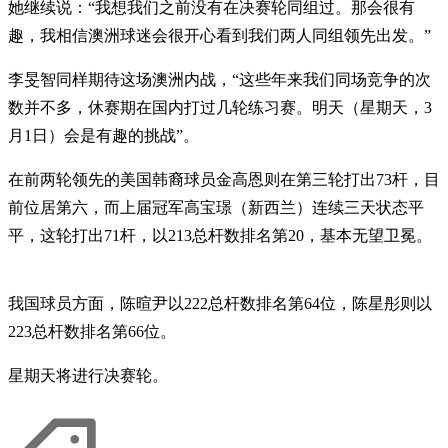
她继续说：“我想我们之前没有在决赛轮同组过。那会很有
趣，我相信澳洲球迷会很开心看到我们两人同组领先出发。”
李旻智同样期待这场澳洲内战，“这些年来我们同场竞争的次
数并不多，休赛期在国内打过几轮练习赛。明天（星期天，3
月1日）会是有趣的挑战”。
在前两轮领先的美国韩裔球员金高恩则在第三轮打出73杆，目
前位居第六，而上届冠军高宝璟（新西兰）连续三天状态平
平，这轮打出71杆，以213总杆数排名第20，基本无望卫冕。
我国球员方面，陈暄尹以222总杆数排名第64位，陈星彤则以
223总杆数排名第66位。
星期天将进行决赛轮。