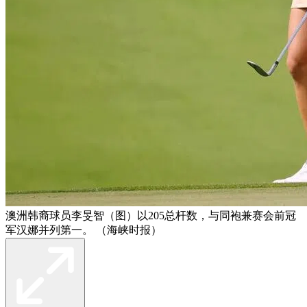
澳洲韩裔球员李旻智（图）以205总杆数，与同袍兼赛会前冠
军汉娜并列第一。 （海峡时报）