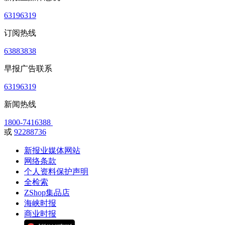
63196319
订阅热线
63883838
早报广告联系
63196319
新闻热线
1800-7416388
或
92288736
新报业媒体网站
网络条款
个人资料保护声明
全检索
ZShop集品店
海峡时报
商业时报