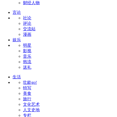
财经人物
言论
社论
评论
交流站
漫画
娱乐
明星
影视
音乐
韩流
送礼
生活
壮龄go!
特写
美食
旅行
文化艺术
人文史地
专栏