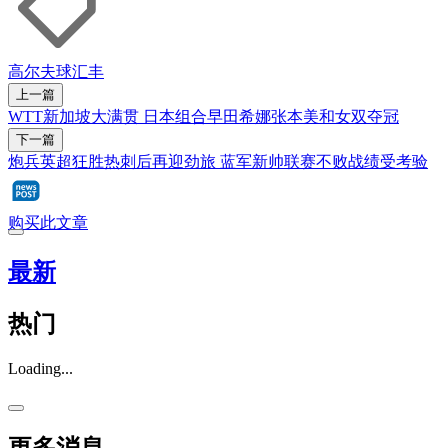
高尔夫球
汇丰
上一篇
WTT新加坡大满贯 日本组合早田希娜张本美和女双夺冠
下一篇
炮兵英超狂胜热刺后再迎劲旅 蓝军新帅联赛不败战绩受考验
购买此文章
最新
热门
Loading...