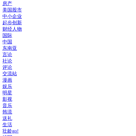
房产
美国股市
中小企业
起步创新
财经人物
国际
中国
东南亚
言论
社论
评论
交流站
漫画
娱乐
明星
影视
音乐
韩流
送礼
生活
壮龄go!