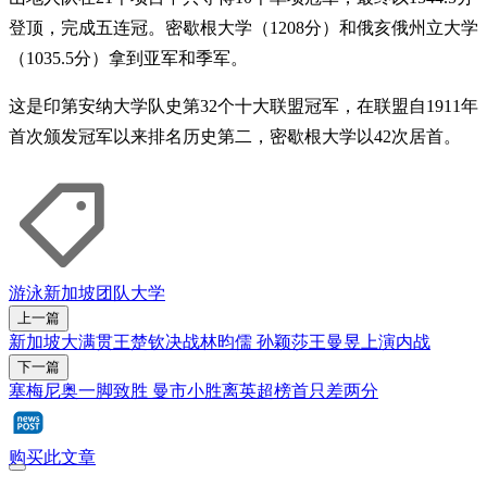
登顶，完成五连冠。密歇根大学（1208分）和俄亥俄州立大学
（1035.5分）拿到亚军和季军。
这是印第安纳大学队史第32个十大联盟冠军，在联盟自1911年
首次颁发冠军以来排名历史第二，密歇根大学以42次居首。
游泳
新加坡团队
大学
上一篇
新加坡大满贯王楚钦决战林昀儒 孙颖莎王曼昱上演内战
下一篇
塞梅尼奥一脚致胜 曼市小胜离英超榜首只差两分
购买此文章