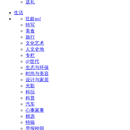
送礼
生活
壮龄go!
特写
美食
旅行
文化艺术
人文史地
专栏
@世代
生态与环保
时尚与美容
设计与家居
光影
科玩
科普
汽车
心事家事
精选
特辑
早报校园