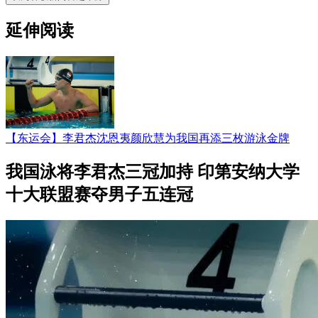
延伸阅读
【东运会】李君杰沈恩夷颜欣慧为我国再添三枚游泳金牌
我国泳将李君杰三冠加持 印第安纳大学
十大联盟赛夺男子五连冠