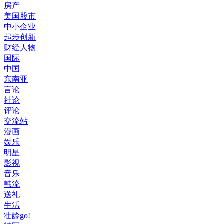
房产
美国股市
中小企业
起步创新
财经人物
国际
中国
东南亚
言论
社论
评论
交流站
漫画
娱乐
明星
影视
音乐
韩流
送礼
生活
壮龄go!