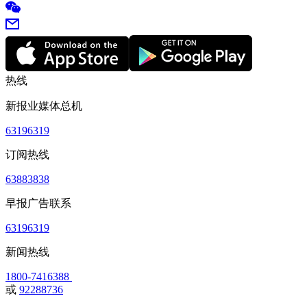
热线
新报业媒体总机
63196319
订阅热线
63883838
早报广告联系
63196319
新闻热线
1800-7416388
或
92288736