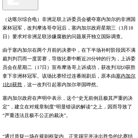
（达喀尔综合电）非洲足联上诉委员会褫夺塞内加尔的非洲国
家杯冠军，改判摩洛哥夺冠后，塞内加尔政府星期三（3月18
日）要求对非洲足联涉嫌腐败的问题展开独立国际调查。
由于塞内加尔在两个月前的决赛中，在下半场补时阶段因不满
裁判判罚而一度罢赛，导致比赛中断近20分钟的行为，上诉委
员会在星期二（17日）宣布摩洛哥上诉成功，获改判3比0获胜
拿下非洲杯冠军。该场比赛经过连番闹剧后，原本由
塞内加尔
1比0获胜
，这一改判引起塞内加尔举国哗然。
塞内加尔政府在声明中表示，这个“史无前例且极其严重的决
定”，建立在对规章制度“明显错误的解读”之上，因而导致了
“严重违法且极不公正的裁决”。
“通过质疑一场在规则框架内、正常踢完并决出胜负的比赛结