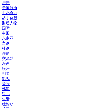
房产
美国股市
中小企业
起步创新
财经人物
国际
中国
东南亚
言论
社论
评论
交流站
漫画
娱乐
明星
影视
音乐
韩流
送礼
生活
壮龄go!