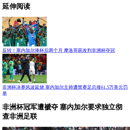
延伸阅读
反转！塞内加尔捧杯后两个月 摩洛哥获改判非洲杯夺冠
非洲杯决赛风波延烧 塞内加尔主帅遭禁赛足总接61.5万美元罚
单
非洲杯冠军遭褫夺 塞内加尔要求独立彻
查非洲足联