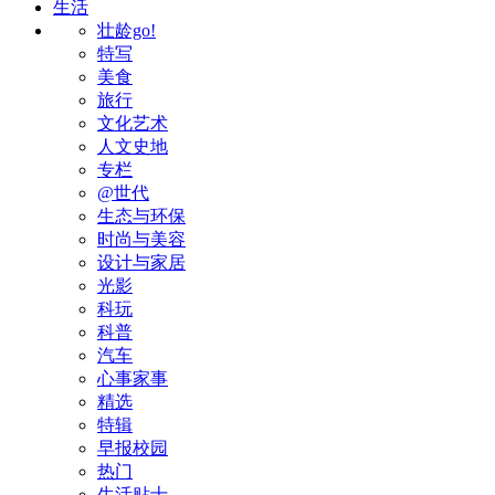
生活
壮龄go!
特写
美食
旅行
文化艺术
人文史地
专栏
@世代
生态与环保
时尚与美容
设计与家居
光影
科玩
科普
汽车
心事家事
精选
特辑
早报校园
热门
生活贴士