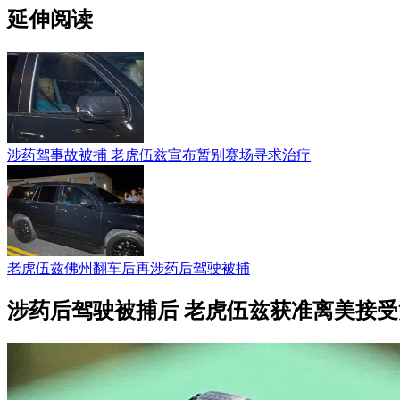
延伸阅读
涉药驾事故被捕 老虎伍兹宣布暂别赛场寻求治疗
老虎伍兹佛州翻车后再涉药后驾驶被捕
涉药后驾驶被捕后 老虎伍兹获准离美接受