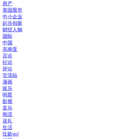
房产
美国股市
中小企业
起步创新
财经人物
国际
中国
东南亚
言论
社论
评论
交流站
漫画
娱乐
明星
影视
音乐
韩流
送礼
生活
壮龄go!