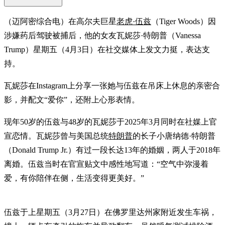
（迈阿密综合电）在高尔夫巨星
老虎·伍兹
（Tiger Woods）因
涉嫌药后驾驶被捕后，他的女友瓦妮莎·特朗普（Vanessa
Trump）星期五（4月3日）在社交媒体上发文力挺，表达支
持。
瓦妮莎在Instagram上分享一张她与伍兹在吊床上休息的亲密合
影，并配文“爱你”，还附上心形表情。
现年50岁的伍兹与48岁的瓦妮莎于2025年3月同时在社媒上官
宣恋情。瓦妮莎曾与美国总统
特朗普
的长子小唐纳德·特朗普
（Donald Trump Jr.）有过一段长达13年的婚姻，两人于2018年
离婚。伍兹当时在官宣贴文中感性地写道：“空气中弥漫着
爱，有你陪伴在侧，生活变得更美好。”
伍兹于上星期五（3月27日）在佛罗里达州家附近发生车祸，