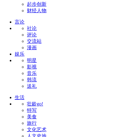
起步创新
财经人物
言论
社论
评论
交流站
漫画
娱乐
明星
影视
音乐
韩流
送礼
生活
壮龄go!
特写
美食
旅行
文化艺术
人文史地