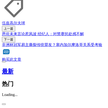
伍兹
高尔夫球
上一篇
恩佐未来言论惹风波 经纪人：对禁赛惩处感不解
下一篇
非洲杯冠军易主撕裂传统盟友？塞内加尔摩洛哥关系受考验
购买此文章
最新
热门
Loading...