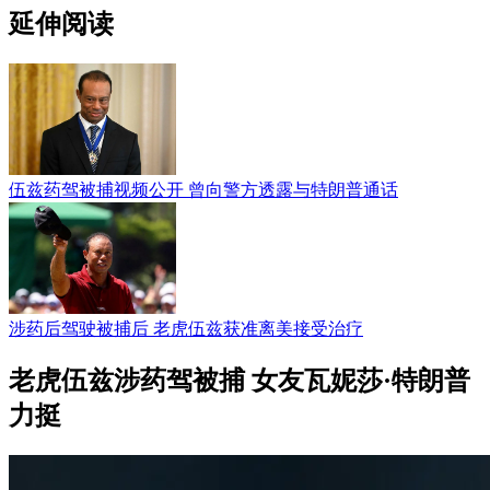
延伸阅读
伍兹药驾被捕视频公开 曾向警方透露与特朗普通话
涉药后驾驶被捕后 老虎伍兹获准离美接受治疗
老虎伍兹涉药驾被捕 女友瓦妮莎·特朗普
力挺