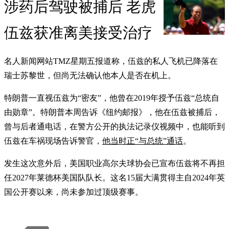
涉药后驾驶被捕后 老虎
伍兹获准离美接受治疗
名人新闻网站TMZ星期五报道称，伍兹的私人飞机已降落在
瑞士苏黎世，但尚无法确认他本人是否在机上。
特朗普一直视伍兹为“密友”，他曾在2019年授予伍兹“总统自
由勋章”。特朗普本周告诉《纽约邮报》，他在伍兹被捕后，
曾与后者通电话，在警方公开的执法记录仪视频中，也能听到
伍兹在车祸现场告诉警官，
他当时正“与总统”通话
。
发生这次意外后，美国职业高尔夫球协会已宣布伍兹将不再担
任2027年莱德杯美国队队长。这名15届大满贯得主自2024年英
国公开赛以来，尚未参加过顶级赛事。