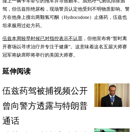
撞上一辆卡车牵引的拖车并导致翻车。虽然呼气测试排除酒
驾，但伍兹拒绝尿检，现场警员认定他受到不明物质影响。警
方在他身上搜出两颗氢可酮（Hydrocodone）止痛药，伍兹也
坦承服用过处方药。
伍兹本周较早时候已对指控表示不认罪
，但他宣布将“暂时离
开赛场以寻求治疗并专注于健康”。这意味着这名五届大师赛
冠军将缺席即将举行的美国大师赛。
延伸阅读
伍兹药驾被捕视频公开
曾向警方透露与特朗普
通话