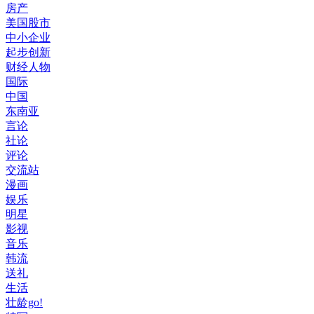
房产
美国股市
中小企业
起步创新
财经人物
国际
中国
东南亚
言论
社论
评论
交流站
漫画
娱乐
明星
影视
音乐
韩流
送礼
生活
壮龄go!