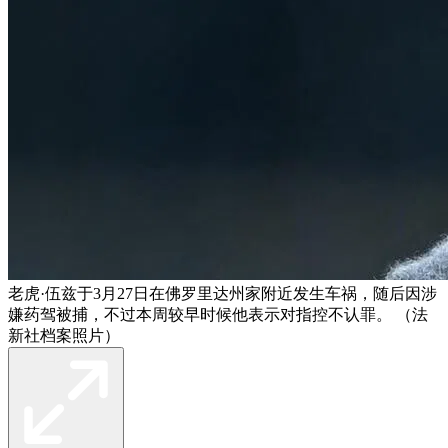
老虎·伍兹于3月27日在佛罗里达州家附近发生车祸，随后因涉
嫌药驾被捕，不过本周较早时候他表示对指控不认罪。 （法
新社档案照片）