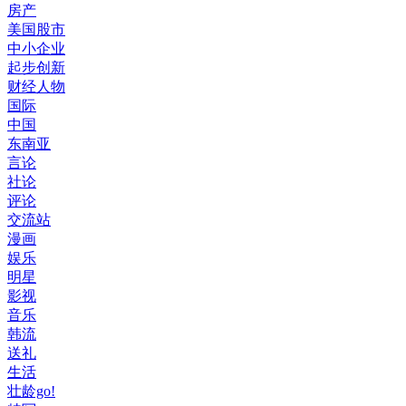
房产
美国股市
中小企业
起步创新
财经人物
国际
中国
东南亚
言论
社论
评论
交流站
漫画
娱乐
明星
影视
音乐
韩流
送礼
生活
壮龄go!