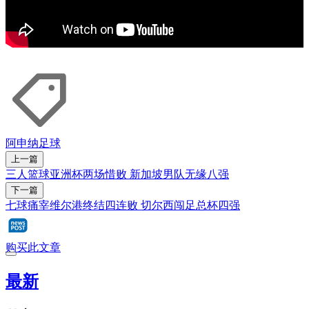
阿申纳
足球
上一篇
三人篮球亚洲杯两场惜败 新加坡男队无缘八强
下一篇
七球痛宰维尔港终结四连败 切尔西闯足总杯四强
购买此文章
最新