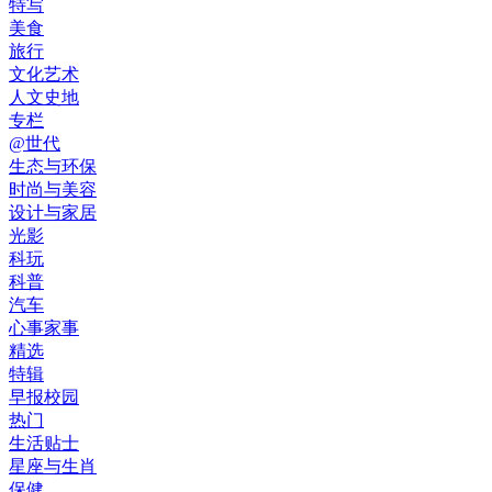
特写
美食
旅行
文化艺术
人文史地
专栏
@世代
生态与环保
时尚与美容
设计与家居
光影
科玩
科普
汽车
心事家事
精选
特辑
早报校园
热门
生活贴士
星座与生肖
保健