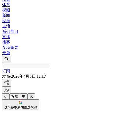
体育
视频
新闻
娱乐
生活
系列节目
直播
播客
互动新闻
专题
订阅
发布
/
2026年4月5日 12:17
小
标准
中
大
设为谷歌新闻首选来源