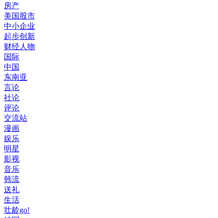
房产
美国股市
中小企业
起步创新
财经人物
国际
中国
东南亚
言论
社论
评论
交流站
漫画
娱乐
明星
影视
音乐
韩流
送礼
生活
壮龄go!