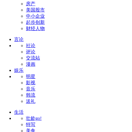
房产
美国股市
中小企业
起步创新
财经人物
言论
社论
评论
交流站
漫画
娱乐
明星
影视
音乐
韩流
送礼
生活
壮龄go!
特写
美食