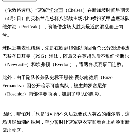
（伦敦路透电）“蓝军”
切尔西
（Chelsea）在新加坡时间星期天
（4月5日）的英格兰足总杯八强战主场7比0横扫英甲垫底球队
维尔港（Port Vale），盼能借这场大胜为最近的混乱画上句
号。
球队近期表现糟糕，先是在
欧冠
16强以两回合总比分2比8惨遭
巴黎圣日耳曼（PSG）淘汰，随后又在英超先后不敌
纽卡斯尔
（Newcastle）和埃弗顿（Everton），遭遇各项赛事四连败。
此外，由于副队长兼队史标王恩佐·费尔南德斯（Enzo
Fernandez）因公开暗示可能离队，被主帅罗塞尼尔
（Rosenior）内部停赛两场，加剧了球队的阴影。
因此，哪怕对手只是很可能不久后就要跌入英乙的维尔港，这
场进球如潮的胜利，至少暂时让蓝军更衣室和看台上的脸重新
露出笑容。