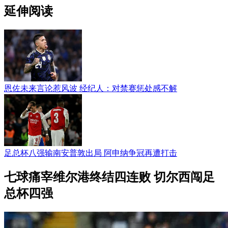
延伸阅读
恩佐未来言论惹风波 经纪人：对禁赛惩处感不解
足总杯八强输南安普敦出局 阿申纳争冠再遭打击
七球痛宰维尔港终结四连败 切尔西闯足
总杯四强