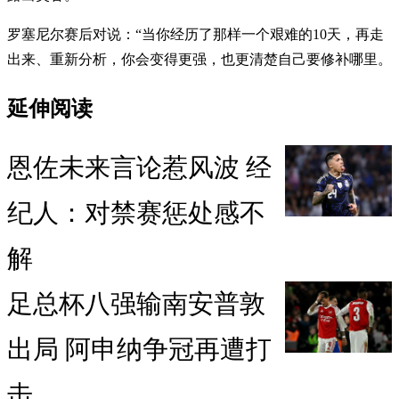
罗塞尼尔赛后对说：“当你经历了那样一个艰难的10天，再走
出来、重新分析，你会变得更强，也更清楚自己要修补哪里。
延伸阅读
恩佐未来言论惹风波 经
纪人：对禁赛惩处感不
解
足总杯八强输南安普敦
出局 阿申纳争冠再遭打
击