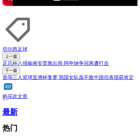
切尔西
足球
上一篇
足总杯八强输南安普敦出局 阿申纳争冠再遭打击
下一篇
首闯三人篮球亚洲杯复赛 我国女队虽不敌中国但表现获肯定
购买此文章
最新
热门