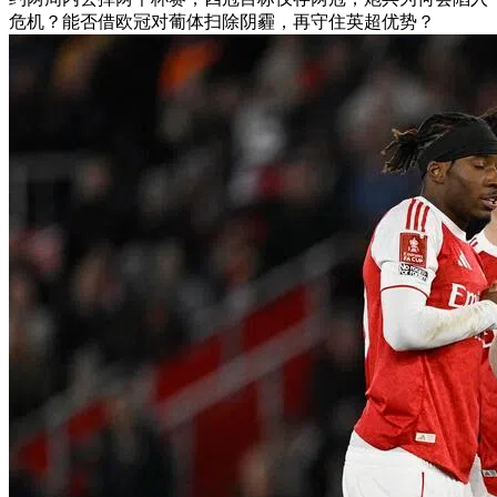
危机？能否借欧冠对葡体扫除阴霾，再守住英超优势？