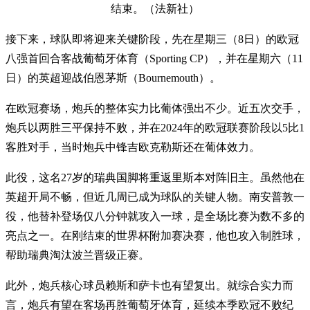
结束。（法新社）
接下来，球队即将迎来关键阶段，先在星期三（8日）的欧冠
八强首回合客战葡萄牙体育（Sporting CP），并在星期六（11
日）的英超迎战伯恩茅斯（Bournemouth）。
在欧冠赛场，炮兵的整体实力比葡体强出不少。近五次交手，
炮兵以两胜三平保持不败，并在2024年的欧冠联赛阶段以5比1
客胜对手，当时炮兵中锋吉欧克勒斯还在葡体效力。
此役，这名27岁的瑞典国脚将重返里斯本对阵旧主。虽然他在
英超开局不畅，但近几周已成为球队的关键人物。南安普敦一
役，他替补登场仅八分钟就攻入一球，是全场比赛为数不多的
亮点之一。在刚结束的世界杯附加赛决赛，他也攻入制胜球，
帮助瑞典淘汰波兰晋级正赛。
此外，炮兵核心球员赖斯和萨卡也有望复出。就综合实力而
言，炮兵有望在客场再胜葡萄牙体育，延续本季欧冠不败纪