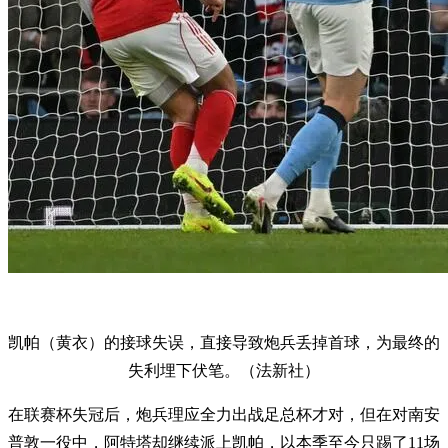
凯帕（黄衣）的接球失误，直接导致炮兵丢掉首球，为最终的
失利埋下伏笔。（法新社）
在联赛杯失冠后，炮兵理应全力出战足总杯才对，但在对南安
普敦一役中，阿特塔却继续派上凯帕，以本季至今只踢了11场