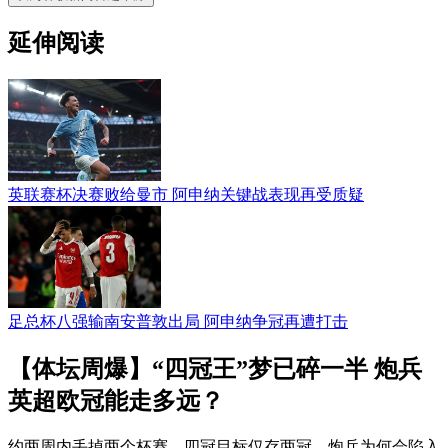
延伸阅读
英联赛杯决赛败给曼市 阿申纳关键战表现再受质疑
足总杯八强输南安普敦出局 阿申纳争冠再遭打击
【体坛周爆】“四冠王”梦已碎一半 炮兵
英超欧冠能走多远？
约两周内丢掉两个杯赛，四冠目标仅存两冠，炮兵为何会陷入