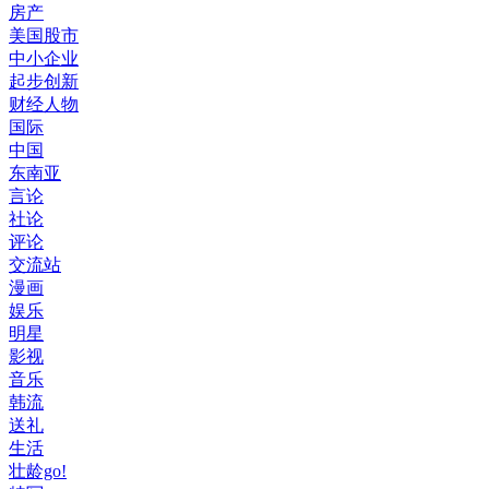
房产
美国股市
中小企业
起步创新
财经人物
国际
中国
东南亚
言论
社论
评论
交流站
漫画
娱乐
明星
影视
音乐
韩流
送礼
生活
壮龄go!