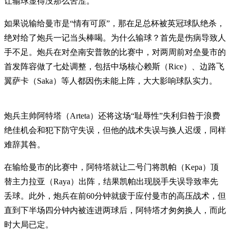
让输球显得没那么苦涩。
如果说输给曼市是“情有可原”，那在足总杯被英冠球队绝杀，
绝对给了炮兵一记当头棒喝。为什么输球？首先是伤病导致人
手不足。炮兵在对垒南安普敦的比赛中，对两周前对垒曼市的
首发阵容做了七处调整，包括中场核心赖斯（Rice）、边路飞
翼萨卡（Saka）等人都因伤未能上阵，大大影响球队实力。
炮兵主帅阿特塔（Arteta）还将这场“耻辱性”失利归咎于浪费
绝佳机会和犯下防守失误，但他的战术失误与换人迟缓，同样
难辞其咎。
在输给曼市的比赛中，阿特塔就让二号门将凯帕（Kepa）顶
替主力拉亚（Raya）出阵，结果凯帕出现脱手失误导致率先
丢球。此外，炮兵在前60分钟就疲于应付曼市的高压战术，但
直到下半场四分钟内被连进两球后，阿特塔才匆匆换人，而此
时大局已定。