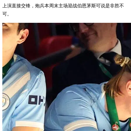
上演直接交锋，炮兵本周末主场迎战伯恩茅斯可说是非胜不
可。