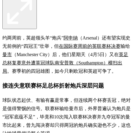
约两周前，英超领头羊“炮兵”
阿申纳
（Arsenal）还有望实现史
无前例的“四冠王”壮举，但
在国际赛周前的英联赛杯决赛
输给
曼市
（Manchester City）后，他们星期天（4月5日）又在
英足
总杯复赛意外遭英冠球队南安普敦（Southampton）横扫出
局
。赛季初的四冠雄图，如今只剩欧冠和英超可争了。
接连失意联赛杯足总杯折射炮兵深层问题
球队状态起伏、有输有赢是常事，但连续两个杯赛丢冠，绝对
是值得警惕的信号。联赛杯输给曼市后，外界普遍认为炮兵是
“冠军底蕴不足”，毕竟和10次闯入联赛杯决赛并九夺冠军的曼
市比起来，曾九闯决赛却只得两冠的炮兵确实逊色不少，这也