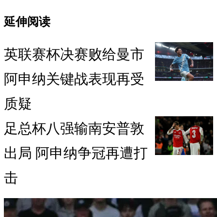
延伸阅读
英联赛杯决赛败给曼市
阿申纳关键战表现再受
质疑
足总杯八强输南安普敦
出局 阿申纳争冠再遭打
击