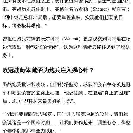
在所有技术性原因之上，或许更值得警惕的，是士气层面的打
击。英超历史最佳射手、英格兰名宿希勒（Shearer）就直言：
“阿申纳足总杯出局后，想要重整旗鼓、实现他们想要的目
标，将会极其艰难。”
曾担任炮兵前锋的沃尔科特（Walcott）更是观察到阿特塔在场
边流露出一种“紧张的情绪”，认为这种情绪最终传递到了球队
身上。
欧冠战葡体 能否为炮兵注入强心针？
虽然饱受批评和质疑，但阿特塔坚称，球队不会在争夺英超冠
军和欧冠荣誉的道路上动摇。他还提到，在遭遇“真正的困难”
后，炮兵“即将迎来最美好的时光”。
“当我们要踢欧冠八强赛，同时进入联赛冲刺阶段时，我们就
会说这是一个困难时期……让我们振作起来，调整心态，像整
个赛季以来那样全力以赴。”