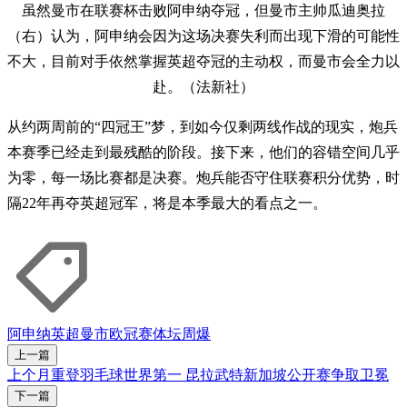
虽然曼市在联赛杯击败阿申纳夺冠，但曼市主帅瓜迪奥拉
（右）认为，阿申纳会因为这场决赛失利而出现下滑的可能性
不大，目前对手依然掌握英超夺冠的主动权，而曼市会全力以
赴。（法新社）
从约两周前的“四冠王”梦，到如今仅剩两线作战的现实，炮兵
本赛季已经走到最残酷的阶段。接下来，他们的容错空间几乎
为零，每一场比赛都是决赛。炮兵能否守住联赛积分优势，时
隔22年再夺英超冠军，将是本季最大的看点之一。
阿申纳
英超
曼市
欧冠赛
体坛周爆
上一篇
上个月重登羽毛球世界第一 昆拉武特新加坡公开赛争取卫冕
下一篇