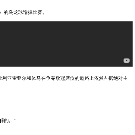
ro）的乌龙球输掉比赛。
，比利亚雷亚尔和体马在争夺欧冠席位的道路上依然占据绝对主
解的。”