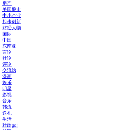
房产
美国股市
中小企业
起步创新
财经人物
国际
中国
东南亚
言论
社论
评论
交流站
漫画
娱乐
明星
影视
音乐
韩流
送礼
生活
壮龄go!