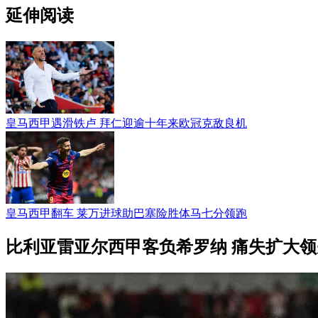
延伸阅读
皇马西甲遇滑铁卢 拜仁迎逾十年来欧冠克敌良机
皇马西甲翻车 莱万进球助巴塞险胜体马七分领跑
比利亚雷亚尔西甲客负希罗纳 痛失扩大