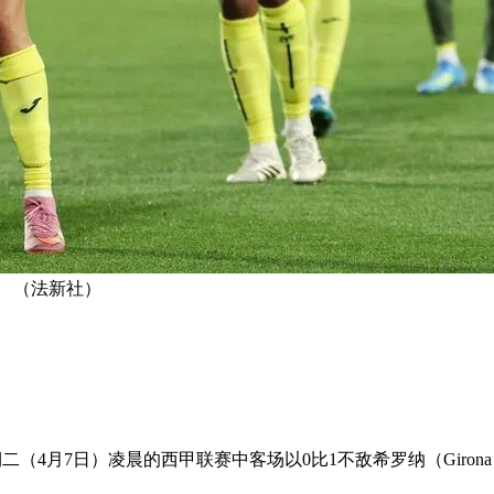
 （法新社）
间星期二（4月7日）凌晨的西甲联赛中客场以0比1不敌希罗纳（Gir
。