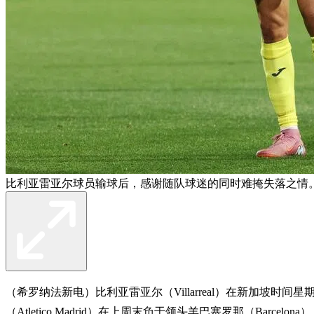
比利亚雷亚尔球员输球后，感谢随队球迷的同时难掩失落之情。
（希罗纳法新电）比利亚雷亚尔（Villarreal）在新加坡时
（Atletico Madrid）在上周末负于领头羊巴塞罗那（Barcelona）