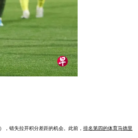
ona），错失拉开积分差距的机会。此前，
排名第四的体育马德里