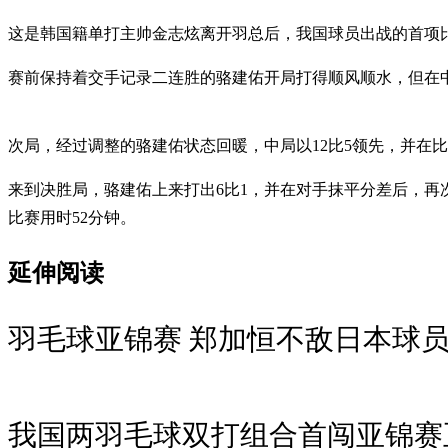
这是韩国籍单打主帅金志炫离开羽总后，我国球员出战的首项比
赛前保持着交手记录二连胜的骆建佑开局打得顺风顺水，但在中局
次局，经过调整的骆建佑状态回暖，中局以12比5领先，并在比分
来到决胜局，骆建佑上来打出6比1，并在对手抹平分差后，再次
比赛用时52分钟。
延伸阅读
羽毛球亚锦赛 郑加恒不敌日本球
我国两羽毛球双打组合首闯亚锦赛