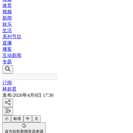
体育
视频
新闻
娱乐
生活
系列节目
直播
播客
互动新闻
专题
订阅
林超君
发布
/
2026年4月8日 17:30
小
标准
中
大
设为谷歌新闻首选来源