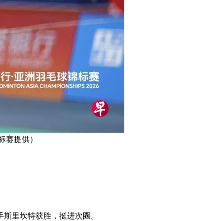
标赛提供）
手斯里坎特获胜，挺进次圈。