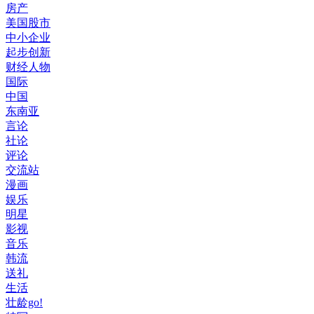
房产
美国股市
中小企业
起步创新
财经人物
国际
中国
东南亚
言论
社论
评论
交流站
漫画
娱乐
明星
影视
音乐
韩流
送礼
生活
壮龄go!