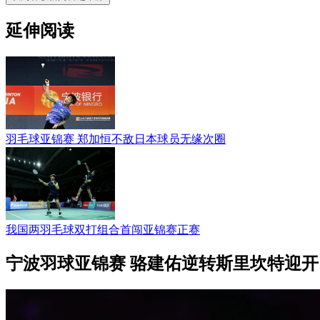
延伸阅读
羽毛球亚锦赛 郑加恒不敌日本球员无缘次圈
我国两羽毛球双打组合首闯亚锦赛正赛
宁波羽球亚锦赛 骆建佑逆转斯里坎特迎开