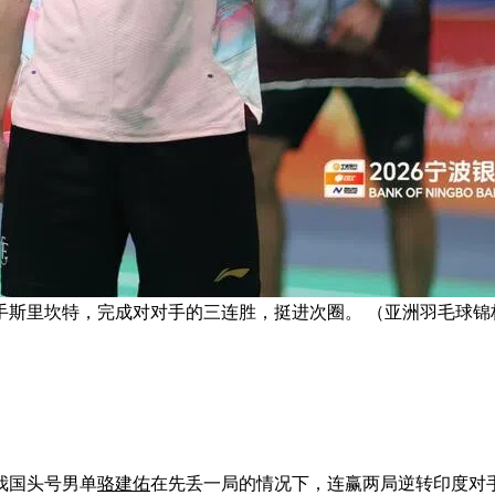
手斯里坎特，完成对对手的三连胜，挺进次圈。 （亚洲羽毛球锦
我国头号男单
骆建佑
在先丢一局的情况下，连赢两局逆转印度对