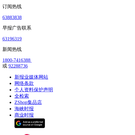
订阅热线
63883838
早报广告联系
63196319
新闻热线
1800-7416388
或
92288736
新报业媒体网站
网络条款
个人资料保护声明
全检索
ZShop集品店
海峡时报
商业时报