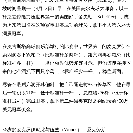
（奥古斯塔法新电）北爱尔兰名将麦克罗伊（McIlroy）新加
坡时间星期一（4月13日）早上在美国高尔夫球大师赛，以一
杆之差惊险力压世界第一的美国好手舍夫勒（Scheffler），成
为历来第四名在这项赛事卫冕成功的球员，拿下个人第六座大
满贯冠军。
在奥古斯塔高球俱乐部举行的比赛中，世界第二的麦克罗伊在
第四洞吞下双柏忌（比标准杆多两杆）、第六洞再吞柏忌（比
标准杆多一杆），一度让领先优势岌岌可危。但他随即在接下
来的七个洞抓下四只小鸟（比标准杆少一杆），稳住局面。
尽管在最后几洞开球偏斜，把自己逼进树林与长草区，他在最
后一轮仍以71杆（低于标准杆一杆）、总成绩276杆（低于标
准杆12杆）完成卫冕，拿下第二件绿夹克以及创纪录的450万
美元冠军奖金。
36岁的麦克罗伊就此与伍兹（Woods）、尼克劳斯