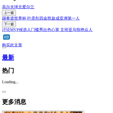
高尔夫球
北爱尔兰
上一篇
踢拳道世界杯 叶彦彤四金凯旋成亚洲第一人
下一篇
讨论MVP候选人门槛秀出色心算 文班亚马惊艳众人
购买此文章
最新
热门
Loading...
更多消息