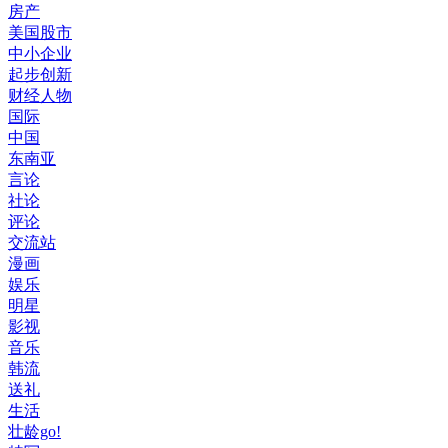
房产
美国股市
中小企业
起步创新
财经人物
国际
中国
东南亚
言论
社论
评论
交流站
漫画
娱乐
明星
影视
音乐
韩流
送礼
生活
壮龄go!