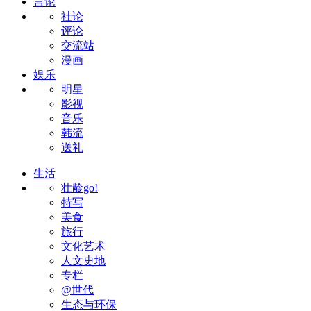
言论
社论
评论
交流站
漫画
娱乐
明星
影视
音乐
韩流
送礼
生活
壮龄go!
特写
美食
旅行
文化艺术
人文史地
专栏
@世代
生态与环保