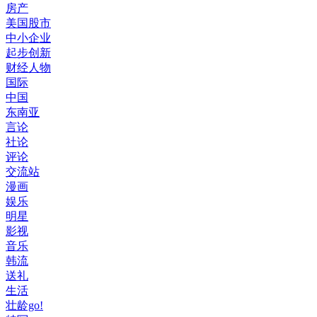
房产
美国股市
中小企业
起步创新
财经人物
国际
中国
东南亚
言论
社论
评论
交流站
漫画
娱乐
明星
影视
音乐
韩流
送礼
生活
壮龄go!