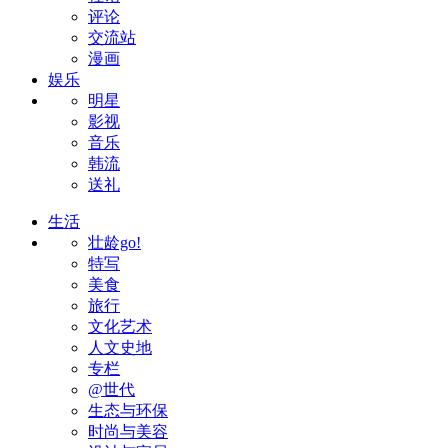
评论
交流站
漫画
娱乐
明星
影视
音乐
韩流
送礼
生活
壮龄go!
特写
美食
旅行
文化艺术
人文史地
专栏
@世代
生态与环保
时尚与美容