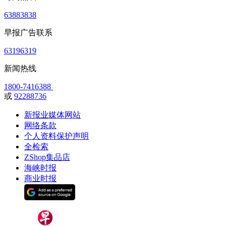
63883838
早报广告联系
63196319
新闻热线
1800-7416388
或
92288736
新报业媒体网站
网络条款
个人资料保护声明
全检索
ZShop集品店
海峡时报
商业时报