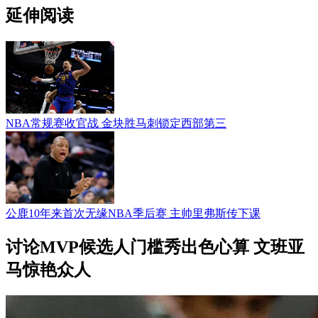
延伸阅读
NBA常规赛收官战 金块胜马刺锁定西部第三
公鹿10年来首次无缘NBA季后赛 主帅里弗斯传下课
讨论MVP候选人门槛秀出色心算 文班亚
马惊艳众人