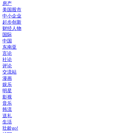
房产
美国股市
中小企业
起步创新
财经人物
国际
中国
东南亚
言论
社论
评论
交流站
漫画
娱乐
明星
影视
音乐
韩流
送礼
生活
壮龄go!