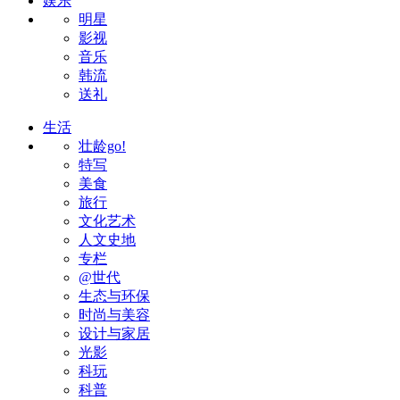
娱乐
明星
影视
音乐
韩流
送礼
生活
壮龄go!
特写
美食
旅行
文化艺术
人文史地
专栏
@世代
生态与环保
时尚与美容
设计与家居
光影
科玩
科普