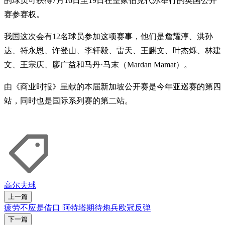
的球员可获得7月16日至19日在皇家伯克代尔举行的英国公开
赛参赛权。
我国这次会有12名球员参加这项赛事，他们是詹耀淳、洪孙
达、符永恩、许登山、李轩毅、雷天、王麒文、叶杰烁、林建
文、王宗庆、廖广益和马丹·马末（Mardan Mamat）。
由《商业时报》呈献的本届新加坡公开赛是今年亚巡赛的第四
站，同时也是国际系列赛的第二站。
高尔夫球
上一篇
疲劳不应是借口 阿特塔期待炮兵欧冠反弹
下一篇