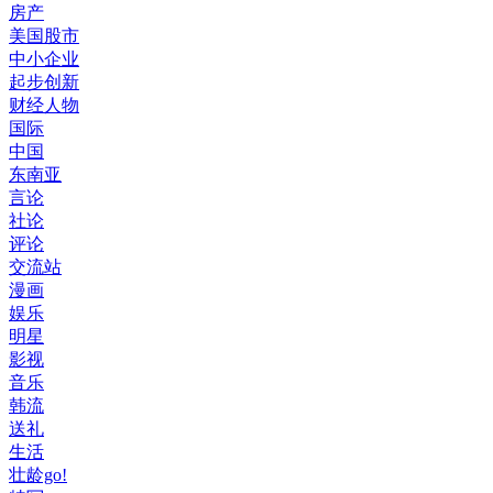
房产
美国股市
中小企业
起步创新
财经人物
国际
中国
东南亚
言论
社论
评论
交流站
漫画
娱乐
明星
影视
音乐
韩流
送礼
生活
壮龄go!