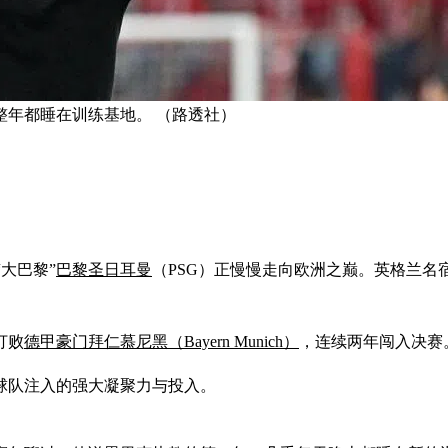
整年都睡在训练基地。 （路透社）
“大巴黎”
巴黎圣日耳曼
（PSG）正慢慢走向欧洲之巅。英格兰名宿
打败
德甲豪门拜仁慕尼黑（Bayern Munich）
，连续两年闯入决赛
为球队注入的强大凝聚力与投入。