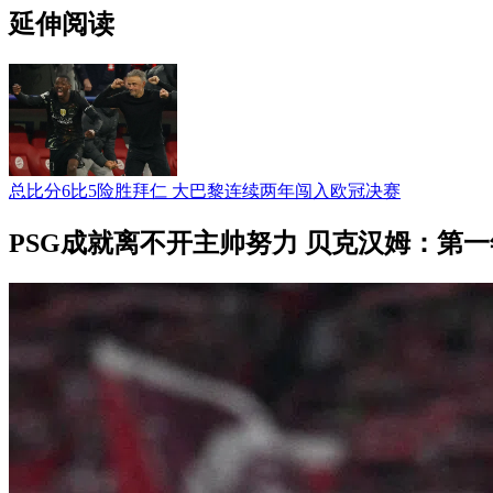
延伸阅读
总比分6比5险胜拜仁 大巴黎连续两年闯入欧冠决赛
PSG成就离不开主帅努力 贝克汉姆：第