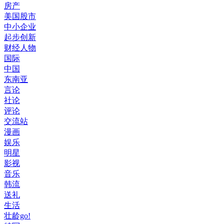
房产
美国股市
中小企业
起步创新
财经人物
国际
中国
东南亚
言论
社论
评论
交流站
漫画
娱乐
明星
影视
音乐
韩流
送礼
生活
壮龄go!