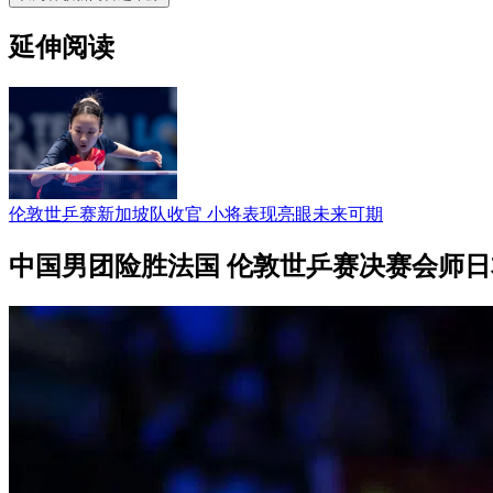
延伸阅读
伦敦世乒赛新加坡队收官 小将表现亮眼未来可期
中国男团险胜法国 伦敦世乒赛决赛会师日