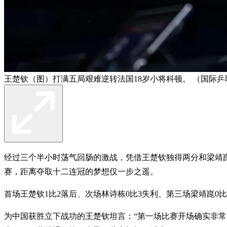
王楚钦（图）打满五局艰难逆转法国18岁小将科顿。 （国际乒
经过三个半小时荡气回肠的激战，凭借王楚钦独得两分和梁靖崑拿
赛，距离夺取十二连冠的梦想仅一步之遥。
首场王楚钦1比2落后、次场林诗栋0比3失利、第三场梁靖崑
为中国获胜立下战功的王楚钦坦言：“第一场比赛开场确实非常