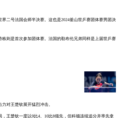
界二号法国会师半决赛。这也是2024釜山世乒赛团体赛男团决
诗栋则是首次参加团体赛。法国的勒布伦兄弟同样是上届世乒赛
击力对王楚钦展开猛烈冲击。
王楚钦一度以9比4、10比8领先，但科顿连续追分并率先拿