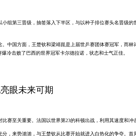
小组第三晋级，抽签落入下半区，与以种子排位赛头名晋级的世
念。中国方面，王楚钦和梁靖崑是上届世乒赛团体赛冠军，而林
复赛爆冷击败了巴西的世界冠军卡尔德拉诺，状态和士气正佳。
现亮眼未来可期
对比赛至关重要。法国以世界第23的科顿出战，利用其速度和冲
分，来势汹汹，与王楚钦从比赛开始就进入白热化的争夺。首局，