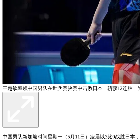
王楚钦率领中国男队在世乒赛决赛中击败日本，斩获12连胜，
中国男队新加坡时间星期一（5月11日）凌晨以3比0战胜日本