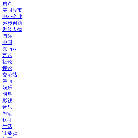
房产
美国股市
中小企业
起步创新
财经人物
国际
中国
东南亚
言论
社论
评论
交流站
漫画
娱乐
明星
影视
音乐
韩流
送礼
生活
壮龄go!