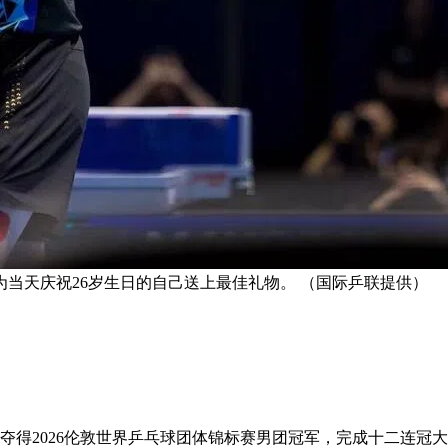
为当天庆祝26岁生日的自己送上最佳礼物。 （国际乒联提供）
，夺得2026伦敦世界乒乓球团体锦标赛男团冠军，完成十二连冠