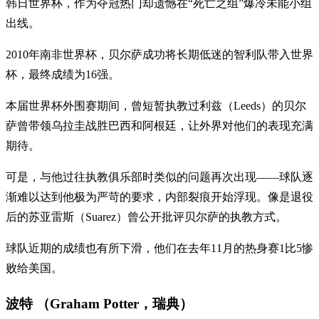
韩日世界杯，作为夺冠热门却遗憾在“死亡之组”爆冷未能小组
出线。
2010年南非世界杯，贝尔萨成功将长期低迷的智利队带入世界
杯，最终成绩为16强。
本届世界杯外围赛期间，曾短暂执教过利兹（Leeds）的贝尔
萨曾带领乌拉圭战胜巴西和阿根廷，让外界对他们的表现充满
期待。
可是，与他过往执教俱乐部时类似的问题再次出现——球队逐
渐难以达到他极为严苛的要求，内部裂痕开始浮现。像是退役
后的苏亚雷斯（Suarez）曾公开批评贝尔萨的执教方式。
球队近期的成绩也有所下滑，他们在去年11月的热身赛1比5惨
败给美国。
波特 （Graham Potter，瑞典）