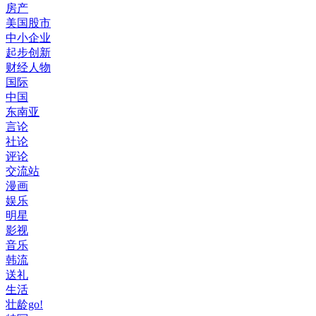
房产
美国股市
中小企业
起步创新
财经人物
国际
中国
东南亚
言论
社论
评论
交流站
漫画
娱乐
明星
影视
音乐
韩流
送礼
生活
壮龄go!