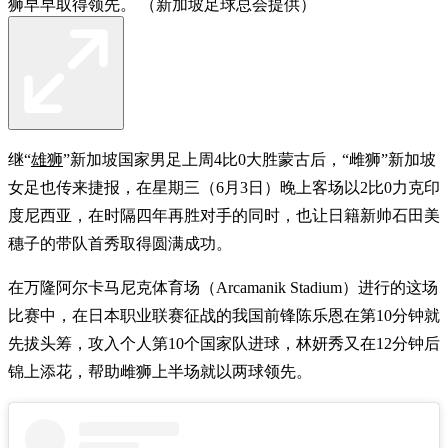
狮早早取得领先。 （新加坡足球总会提供）
继“
雄狮
”新加坡国家男足上周4比0大胜蒙古后，“雌狮”新加坡
女足也传来捷报，在星期三（6月3日）晚上客场以2比0力克印
度尼西亚，在时隔四年再胜对手的同时，也让日籍新帅石田美
穗子的带队首秀取得圆满成功。
在万隆阿尔卡马尼克体育场（Arcamanik Stadium）进行的这场
比赛中，在日本职业联赛征战的我国前锋陈乐恩在第10分钟就
先拔头筹，攻入个人第10个国家队进球，林妍秀又在12分钟后
锦上添花，帮助雌狮上半场就以两球领先。