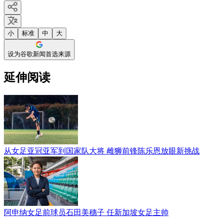
小
标准
中
大
设为谷歌新闻首选来源
延伸阅读
从女足亚冠亚军到国家队大将 雌狮前锋陈乐恩放眼新挑战
阿申纳女足前球员石田美穗子 任新加坡女足主帅