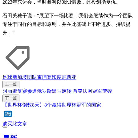
2023年东运会，当时雌狮以0比1惜败，此役剑指复仇。
石田美穗子说：“展望下一场比赛，我们会继续作为一个团队
专注于同样的目标和原则，并在此基础上不断进步、持续提
升。”
足球
新加坡团队
柬埔寨
印度尼西亚
上一篇
阿丽娜复赛惨遭俄罗斯黑马逆转 首夺法网冠军梦碎
下一篇
【世界杯倒数8天】8个赢得世界杯冠军的国家
购买此文章