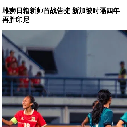
雌狮日籍新帅首战告捷 新加坡时隔四年
再胜印尼