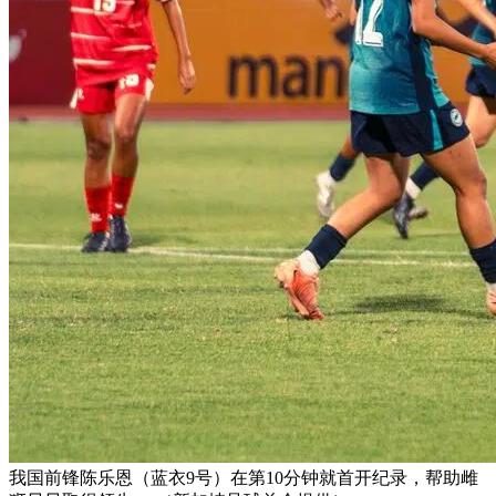
我国前锋陈乐恩（蓝衣9号）在第10分钟就首开纪录，帮助雌