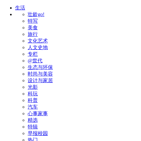
生活
壮龄go!
特写
美食
旅行
文化艺术
人文史地
专栏
@世代
生态与环保
时尚与美容
设计与家居
光影
科玩
科普
汽车
心事家事
精选
特辑
早报校园
热门