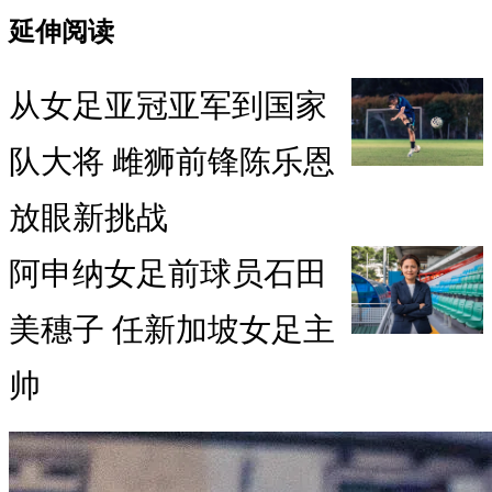
延伸阅读
从女足亚冠亚军到国家
队大将 雌狮前锋陈乐恩
放眼新挑战
阿申纳女足前球员石田
美穗子 任新加坡女足主
帅