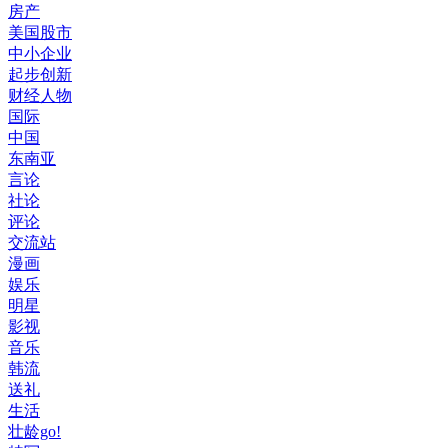
房产
美国股市
中小企业
起步创新
财经人物
国际
中国
东南亚
言论
社论
评论
交流站
漫画
娱乐
明星
影视
音乐
韩流
送礼
生活
壮龄go!