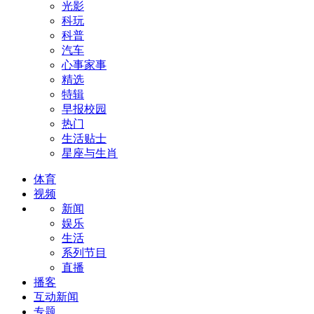
光影
科玩
科普
汽车
心事家事
精选
特辑
早报校园
热门
生活贴士
星座与生肖
体育
视频
新闻
娱乐
生活
系列节目
直播
播客
互动新闻
专题