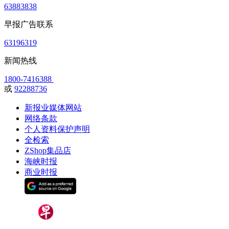
63883838
早报广告联系
63196319
新闻热线
1800-7416388
或
92288736
新报业媒体网站
网络条款
个人资料保护声明
全检索
ZShop集品店
海峡时报
商业时报