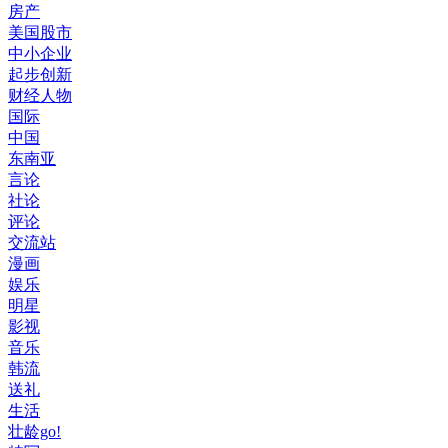
房产
美国股市
中小企业
起步创新
财经人物
国际
中国
东南亚
言论
社论
评论
交流站
漫画
娱乐
明星
影视
音乐
韩流
送礼
生活
壮龄go!