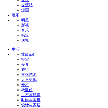
交流站
漫画
娱乐
明星
影视
音乐
韩流
送礼
生活
壮龄go!
特写
美食
旅行
文化艺术
人文史地
专栏
@世代
生态与环保
时尚与美容
设计与家居