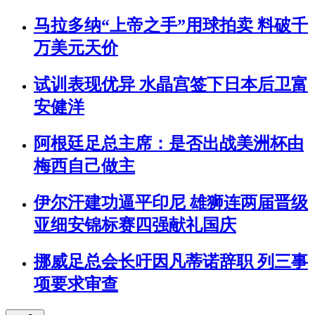
马拉多纳“上帝之手”用球拍卖 料破千
万美元天价
试训表现优异 水晶宫签下日本后卫富
安健洋
阿根廷足总主席：是否出战美洲杯由
梅西自己做主
伊尔汗建功逼平印尼 雄狮连两届晋级
亚细安锦标赛四强献礼国庆
挪威足总会长吁因凡蒂诺辞职 列三事
项要求审查