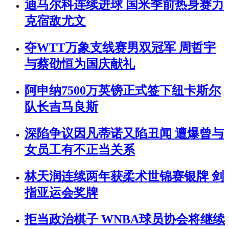
迪马尔科连续进球 国米季前热身赛力
克宿敌尤文
夺WTT万象支线赛男双冠军 周哲宇
与蔡劭恒为国庆献礼
阿申纳7500万英镑正式签下纽卡斯尔
队长吉马良斯
深陷争议因凡蒂诺又陷丑闻 遭爆曾与
女员工有不正当关系
林天润连续两年获柔术世锦赛银牌 剑
指亚运会奖牌
拒当政治棋子 WNBA球员协会将继续