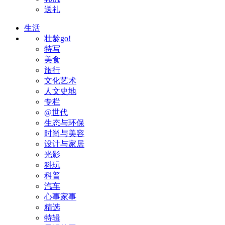
送礼
生活
壮龄go!
特写
美食
旅行
文化艺术
人文史地
专栏
@世代
生态与环保
时尚与美容
设计与家居
光影
科玩
科普
汽车
心事家事
精选
特辑