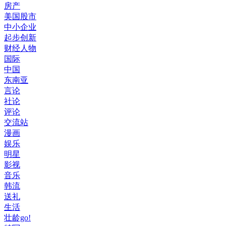
房产
美国股市
中小企业
起步创新
财经人物
国际
中国
东南亚
言论
社论
评论
交流站
漫画
娱乐
明星
影视
音乐
韩流
送礼
生活
壮龄go!