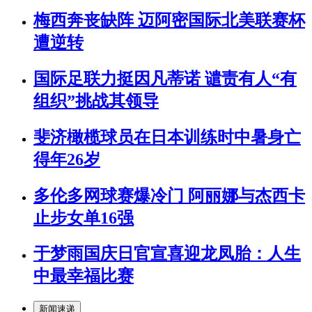
梅西奔丧缺阵 迈阿密国际北美联赛杯
遭逆转
国际足联力挺因凡蒂诺 谴责有人“有
组织”挑战其领导
斐济橄榄球员在日本训练时中暑身亡
得年26岁
多伦多网球赛爆冷门 阿丽娜与杰西卡
止步女单16强
于梦雨国庆日官宣喜迎龙凤胎：人生
中最幸福比赛
新闻速递