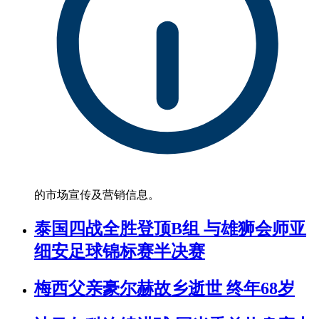
的市场宣传及营销信息。
泰国四战全胜登顶B组 与雄狮会师亚
细安足球锦标赛半决赛
梅西父亲豪尔赫故乡逝世 终年68岁