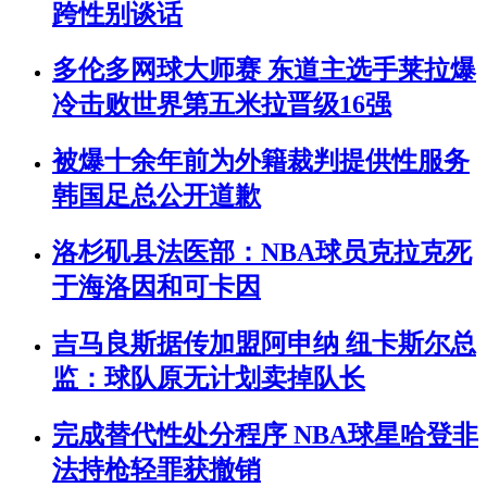
跨性别谈话
多伦多网球大师赛 东道主选手莱拉爆
冷击败世界第五米拉晋级16强
被爆十余年前为外籍裁判提供性服务
韩国足总公开道歉
洛杉矶县法医部：NBA球员克拉克死
于海洛因和可卡因
吉马良斯据传加盟阿申纳 纽卡斯尔总
监：球队原无计划卖掉队长
完成替代性处分程序 NBA球星哈登非
法持枪轻罪获撤销