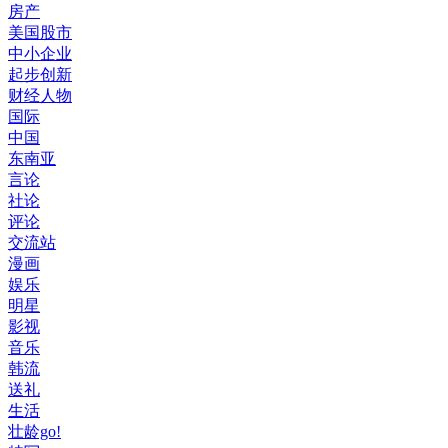
房产
美国股市
中小企业
起步创新
财经人物
国际
中国
东南亚
言论
社论
评论
交流站
漫画
娱乐
明星
影视
音乐
韩流
送礼
生活
壮龄go!