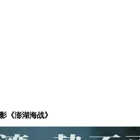
电影《澎湖海战》