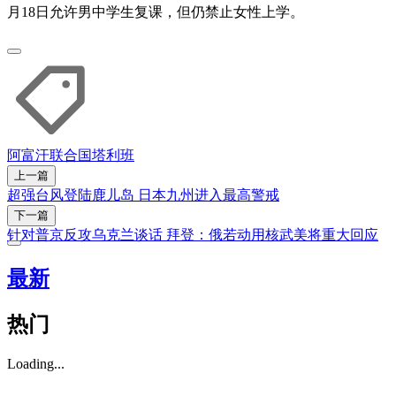
月18日允许男中学生复课，但仍禁止女性上学。
阿富汗
联合国
塔利班
上一篇
超强台风登陆鹿儿岛 日本九州进入最高警戒
下一篇
针对普京反攻乌克兰谈话 拜登：俄若动用核武美将重大回应
最新
热门
Loading...