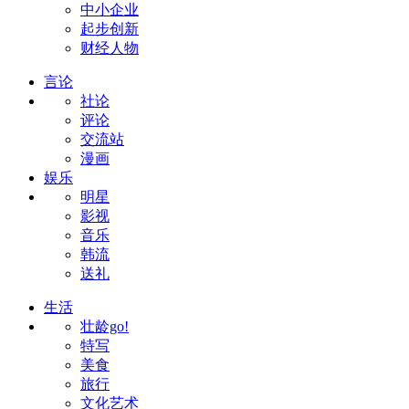
中小企业
起步创新
财经人物
言论
社论
评论
交流站
漫画
娱乐
明星
影视
音乐
韩流
送礼
生活
壮龄go!
特写
美食
旅行
文化艺术