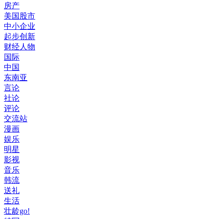
房产
美国股市
中小企业
起步创新
财经人物
国际
中国
东南亚
言论
社论
评论
交流站
漫画
娱乐
明星
影视
音乐
韩流
送礼
生活
壮龄go!