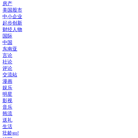
房产
美国股市
中小企业
起步创新
财经人物
国际
中国
东南亚
言论
社论
评论
交流站
漫画
娱乐
明星
影视
音乐
韩流
送礼
生活
壮龄go!