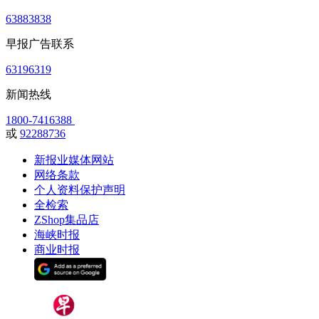
63883838
早报广告联系
63196319
新闻热线
1800-7416388
或
92288736
新报业媒体网站
网络条款
个人资料保护声明
全检索
ZShop集品店
海峡时报
商业时报