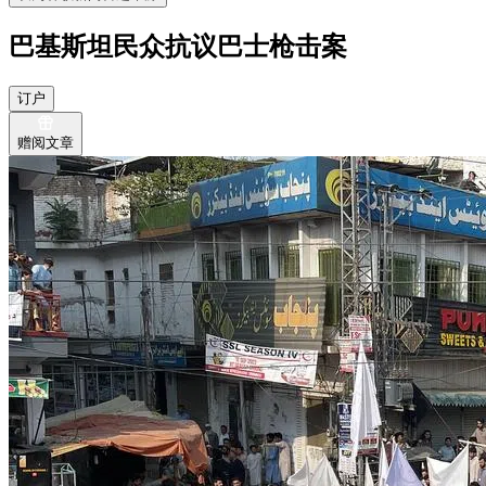
巴基斯坦民众抗议巴士枪击案
订户
赠阅文章