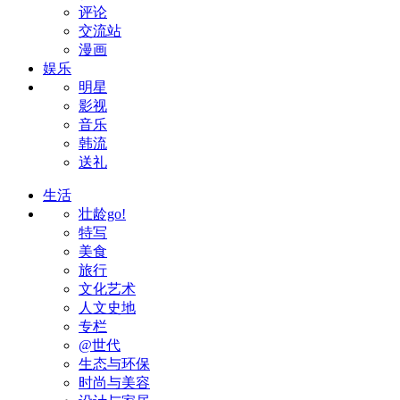
评论
交流站
漫画
娱乐
明星
影视
音乐
韩流
送礼
生活
壮龄go!
特写
美食
旅行
文化艺术
人文史地
专栏
@世代
生态与环保
时尚与美容