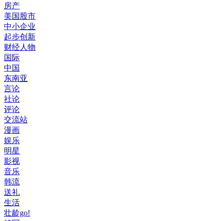
房产
美国股市
中小企业
起步创新
财经人物
国际
中国
东南亚
言论
社论
评论
交流站
漫画
娱乐
明星
影视
音乐
韩流
送礼
生活
壮龄go!