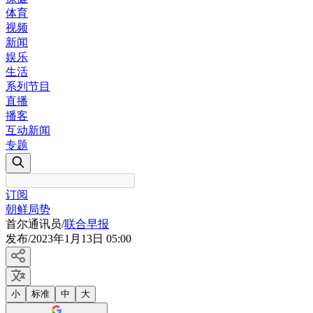
体育
视频
新闻
娱乐
生活
系列节目
直播
播客
互动新闻
专题
订阅
朝鲜局势
首尔通讯员
/
联合早报
发布
/
2023年1月13日 05:00
小
标准
中
大