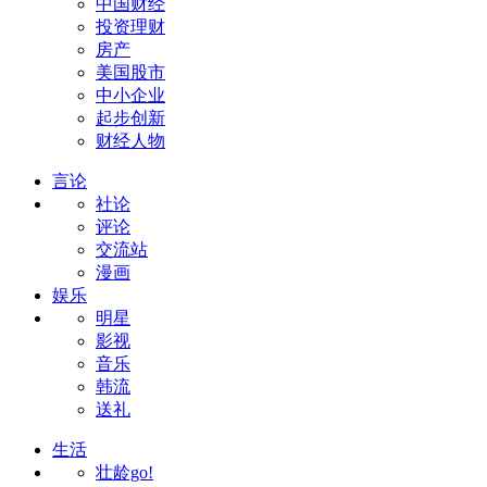
中国财经
投资理财
房产
美国股市
中小企业
起步创新
财经人物
言论
社论
评论
交流站
漫画
娱乐
明星
影视
音乐
韩流
送礼
生活
壮龄go!