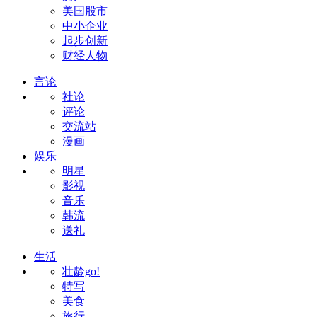
美国股市
中小企业
起步创新
财经人物
言论
社论
评论
交流站
漫画
娱乐
明星
影视
音乐
韩流
送礼
生活
壮龄go!
特写
美食
旅行