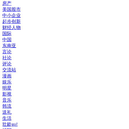
房产
美国股市
中小企业
起步创新
财经人物
国际
中国
东南亚
言论
社论
评论
交流站
漫画
娱乐
明星
影视
音乐
韩流
送礼
生活
壮龄go!