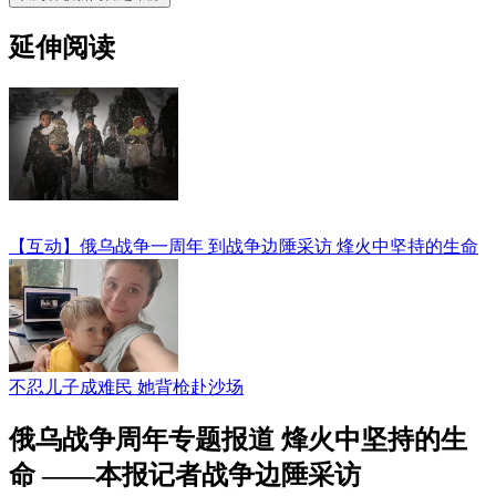
延伸阅读
【互动】俄乌战争一周年 到战争边陲采访 烽火中坚持的生命
不忍儿子成难民 她背枪赴沙场
俄乌战争周年专题报道 烽火中坚持的生
命 ——本报记者战争边陲采访