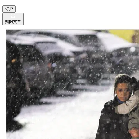
订户
赠阅文章