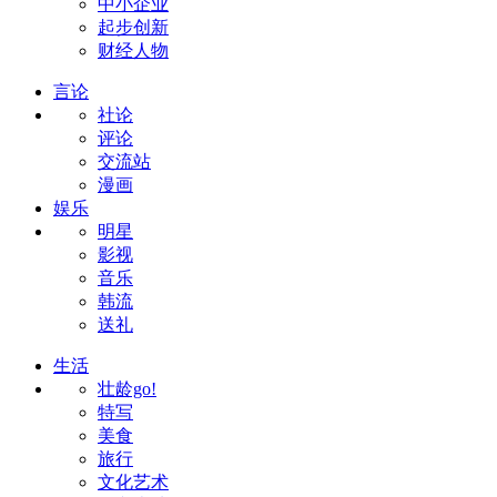
中小企业
起步创新
财经人物
言论
社论
评论
交流站
漫画
娱乐
明星
影视
音乐
韩流
送礼
生活
壮龄go!
特写
美食
旅行
文化艺术