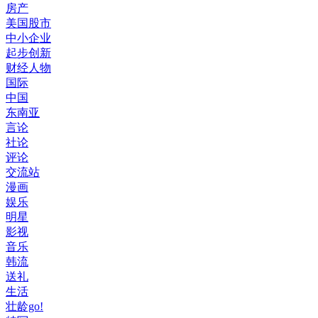
房产
美国股市
中小企业
起步创新
财经人物
国际
中国
东南亚
言论
社论
评论
交流站
漫画
娱乐
明星
影视
音乐
韩流
送礼
生活
壮龄go!