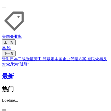
美国
失业率
上一篇
早 说
下一篇
针对​日本二战强征劳工​ 韩敲定​本国企业​代赔方案 ​被民众与反
对党​​斥为“耻辱”
最新
热门
Loading...