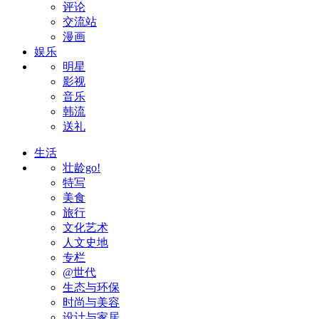
评论
交流站
漫画
娱乐
明星
影视
音乐
韩流
送礼
生活
壮龄go!
特写
美食
旅行
文化艺术
人文史地
专栏
@世代
生态与环保
时尚与美容
设计与家居