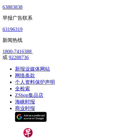
63883838
早报广告联系
63196319
新闻热线
1800-7416388
或
92288736
新报业媒体网站
网络条款
个人资料保护声明
全检索
ZShop集品店
海峡时报
商业时报