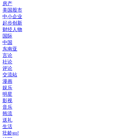
房产
美国股市
中小企业
起步创新
财经人物
国际
中国
东南亚
言论
社论
评论
交流站
漫画
娱乐
明星
影视
音乐
韩流
送礼
生活
壮龄go!