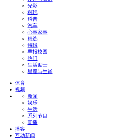
光影
科玩
科普
汽车
心事家事
精选
特辑
早报校园
热门
生活贴士
星座与生肖
体育
视频
新闻
娱乐
生活
系列节目
直播
播客
互动新闻