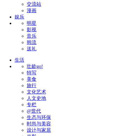
交流站
漫画
娱乐
明星
影视
音乐
韩流
送礼
生活
壮龄go!
特写
美食
旅行
文化艺术
人文史地
专栏
@世代
生态与环保
时尚与美容
设计与家居