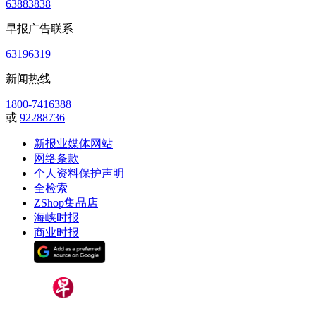
63883838
早报广告联系
63196319
新闻热线
1800-7416388
或
92288736
新报业媒体网站
网络条款
个人资料保护声明
全检索
ZShop集品店
海峡时报
商业时报