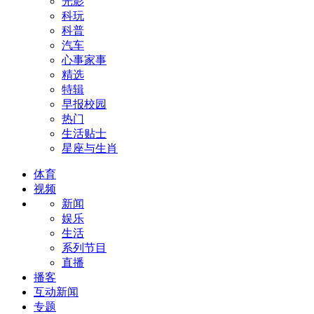
光影
科玩
科普
汽车
心事家事
精选
特辑
早报校园
热门
生活贴士
星座与生肖
体育
视频
新闻
娱乐
生活
系列节目
直播
播客
互动新闻
专题