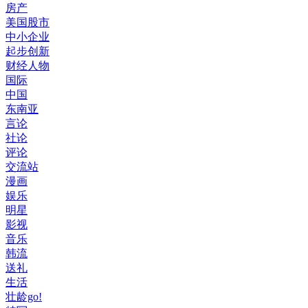
房产
美国股市
中小企业
起步创新
财经人物
国际
中国
东南亚
言论
社论
评论
交流站
漫画
娱乐
明星
影视
音乐
韩流
送礼
生活
壮龄go!