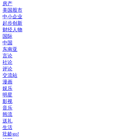
房产
美国股市
中小企业
起步创新
财经人物
国际
中国
东南亚
言论
社论
评论
交流站
漫画
娱乐
明星
影视
音乐
韩流
送礼
生活
壮龄go!