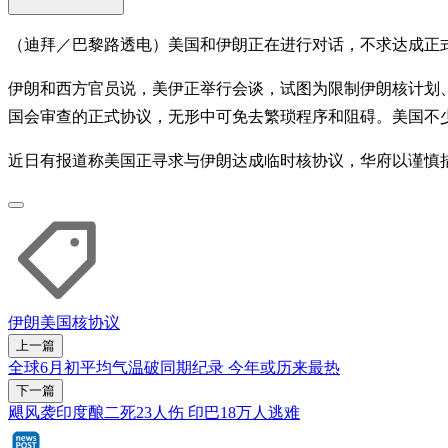
（迪拜／巴黎路透电）美国和伊朗正在进行对话，不求达成正式
伊朗和西方官员说，美伊正举行会谈，试图为限制伊朗核计划
国会审查的正式协议，无形中可免去繁琐程序和阻碍。美国不
近日有报道称美国正寻求与伊朗达成临时核协议，华府以谨慎措
伊朗
美国
核协议
上一篇
全球6月初平均气温破同期纪录 今年或历来最热
下一篇
飓风袭印度酿二死23人伤 印巴18万人逃难