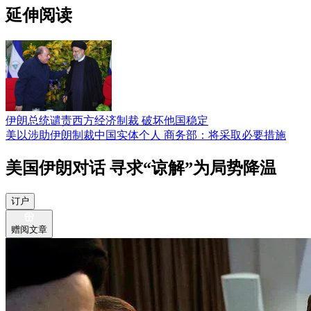
延伸阅读
伊朗总统谴责西方经济制裁 破坏他国稳定
美以涉助伊朗制裁中国实体个人 商务部：将采取必要措施
美国伊朗对话 寻求“谅解”为局势降温
订户
赠阅文章