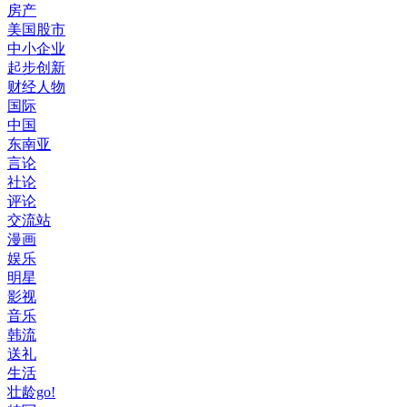
房产
美国股市
中小企业
起步创新
财经人物
国际
中国
东南亚
言论
社论
评论
交流站
漫画
娱乐
明星
影视
音乐
韩流
送礼
生活
壮龄go!