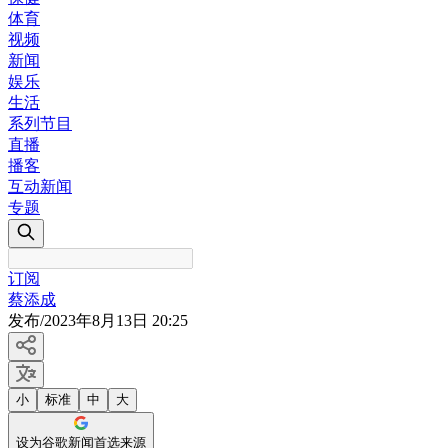
体育
视频
新闻
娱乐
生活
系列节目
直播
播客
互动新闻
专题
订阅
蔡添成
发布
/
2023年8月13日 20:25
小
标准
中
大
设为谷歌新闻首选来源