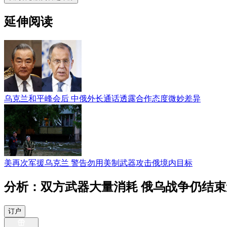
延伸阅读
乌克兰和平峰会后 中俄外长通话透露合作态度微妙差异
美再次军援乌克兰 警告勿用美制武器攻击俄境内目标
分析：双方武器大量消耗 俄乌战争仍结束
订户