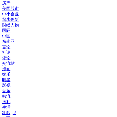
房产
美国股市
中小企业
起步创新
财经人物
国际
中国
东南亚
言论
社论
评论
交流站
漫画
娱乐
明星
影视
音乐
韩流
送礼
生活
壮龄go!