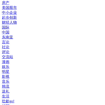
房产
美国股市
中小企业
起步创新
财经人物
国际
中国
东南亚
言论
社论
评论
交流站
漫画
娱乐
明星
影视
音乐
韩流
送礼
生活
壮龄go!