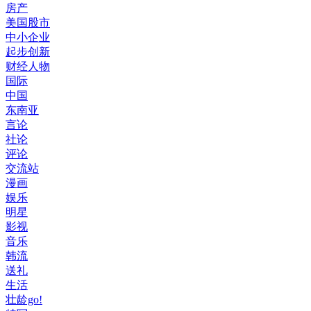
房产
美国股市
中小企业
起步创新
财经人物
国际
中国
东南亚
言论
社论
评论
交流站
漫画
娱乐
明星
影视
音乐
韩流
送礼
生活
壮龄go!