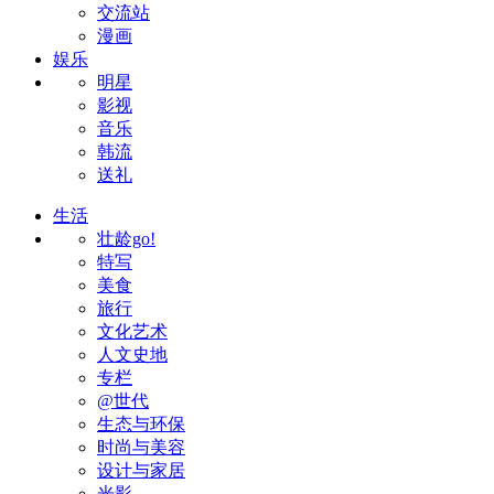
交流站
漫画
娱乐
明星
影视
音乐
韩流
送礼
生活
壮龄go!
特写
美食
旅行
文化艺术
人文史地
专栏
@世代
生态与环保
时尚与美容
设计与家居
光影