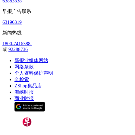
63883838
早报广告联系
63196319
新闻热线
1800-7416388
或
92288736
新报业媒体网站
网络条款
个人资料保护声明
全检索
ZShop集品店
海峡时报
商业时报