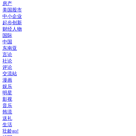
房产
美国股市
中小企业
起步创新
财经人物
国际
中国
东南亚
言论
社论
评论
交流站
漫画
娱乐
明星
影视
音乐
韩流
送礼
生活
壮龄go!