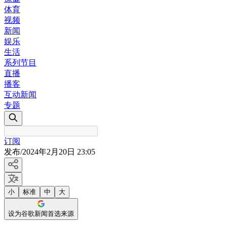
体育
视频
新闻
娱乐
生活
系列节目
直播
播客
互动新闻
专题
订阅
发布
/
2024年2月20日 23:05
小
标准
中
大
设为谷歌新闻首选来源