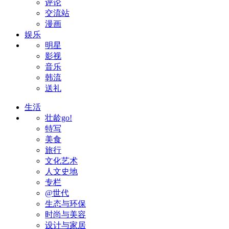
评论
交流站
漫画
娱乐
明星
影视
音乐
韩流
送礼
生活
壮龄go!
特写
美食
旅行
文化艺术
人文史地
专栏
@世代
生态与环保
时尚与美容
设计与家居