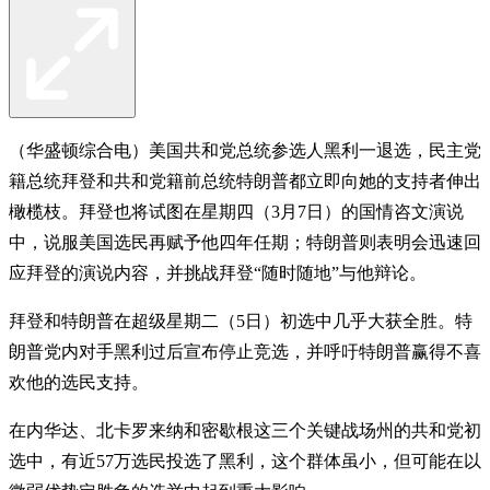
（华盛顿综合电）美国共和党总统参选人黑利一退选，民主党
籍总统拜登和共和党籍前总统特朗普都立即向她的支持者伸出
橄榄枝。拜登也将试图在星期四（3月7日）的国情咨文演说
中，说服美国选民再赋予他四年任期；特朗普则表明会迅速回
应拜登的演说内容，并挑战拜登“随时随地”与他辩论。
拜登和特朗普在超级星期二（5日）初选中几乎大获全胜。特
朗普党内对手黑利过后宣布停止竞选，并呼吁特朗普赢得不喜
欢他的选民支持。
在内华达、北卡罗来纳和密歇根这三个关键战场州的共和党初
选中，有近57万选民投选了黑利，这个群体虽小，但可能在以