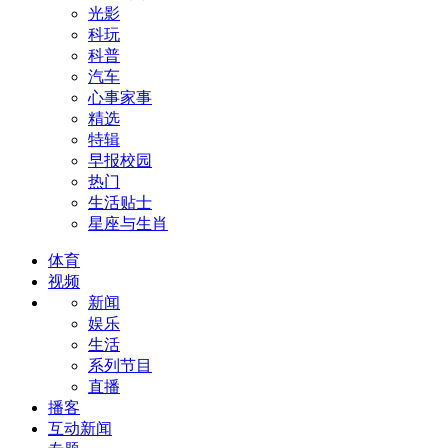
光影
科玩
科普
汽车
心事家事
精选
特辑
早报校园
热门
生活贴士
星座与生肖
体育
视频
新闻
娱乐
生活
系列节目
直播
播客
互动新闻