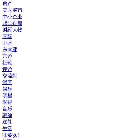
房产
美国股市
中小企业
起步创新
财经人物
国际
中国
东南亚
言论
社论
评论
交流站
漫画
娱乐
明星
影视
音乐
韩流
送礼
生活
壮龄go!