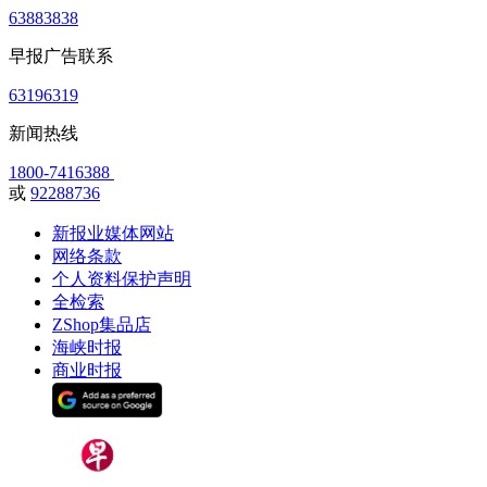
63883838
早报广告联系
63196319
新闻热线
1800-7416388
或
92288736
新报业媒体网站
网络条款
个人资料保护声明
全检索
ZShop集品店
海峡时报
商业时报