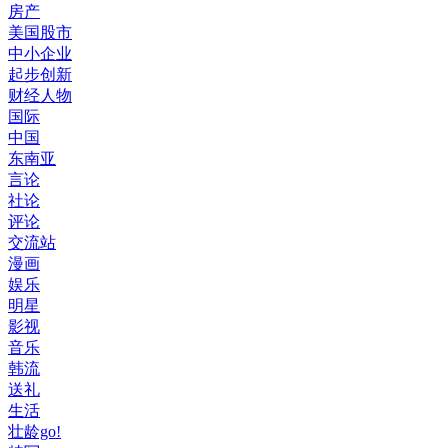
房产
美国股市
中小企业
起步创新
财经人物
国际
中国
东南亚
言论
社论
评论
交流站
漫画
娱乐
明星
影视
音乐
韩流
送礼
生活
壮龄go!