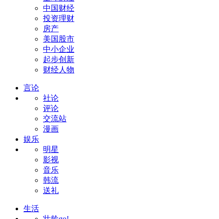
中国财经
投资理财
房产
美国股市
中小企业
起步创新
财经人物
言论
社论
评论
交流站
漫画
娱乐
明星
影视
音乐
韩流
送礼
生活
壮龄go!