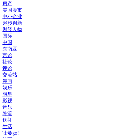
房产
美国股市
中小企业
起步创新
财经人物
国际
中国
东南亚
言论
社论
评论
交流站
漫画
娱乐
明星
影视
音乐
韩流
送礼
生活
壮龄go!