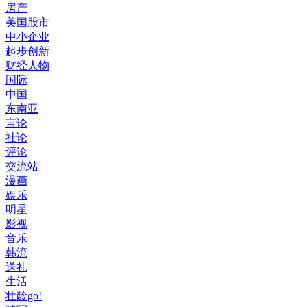
房产
美国股市
中小企业
起步创新
财经人物
国际
中国
东南亚
言论
社论
评论
交流站
漫画
娱乐
明星
影视
音乐
韩流
送礼
生活
壮龄go!