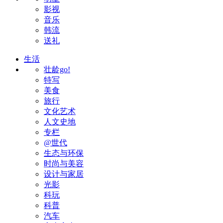
影视
音乐
韩流
送礼
生活
壮龄go!
特写
美食
旅行
文化艺术
人文史地
专栏
@世代
生态与环保
时尚与美容
设计与家居
光影
科玩
科普
汽车