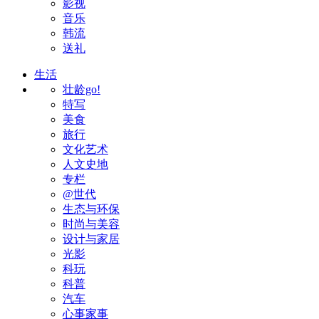
影视
音乐
韩流
送礼
生活
壮龄go!
特写
美食
旅行
文化艺术
人文史地
专栏
@世代
生态与环保
时尚与美容
设计与家居
光影
科玩
科普
汽车
心事家事