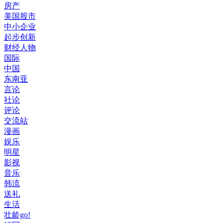
房产
美国股市
中小企业
起步创新
财经人物
国际
中国
东南亚
言论
社论
评论
交流站
漫画
娱乐
明星
影视
音乐
韩流
送礼
生活
壮龄go!