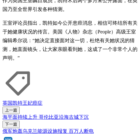
作为英国王室瞩目成员，凯特术后两个多月未公开露面，在英
国乃至全世界引发各种猜测。
王室评论员指出，凯特如今公开患癌消息，相信可终结所有关
于她健康状况的传言。美国《人物》杂志（People）高级王室
编辑希尔说：“她决定直接面对这一切，杜绝有关她状况的猜
测，她直面镜头，让大家亲眼看到她，这成了一个非常个人的
声明。”
英国
凯特王妃
癌症
上一篇
海平面持续上升 哥伦比亚沿海古城下沉
下一篇
俄军炮轰乌克兰能源设施报复 百万人断电