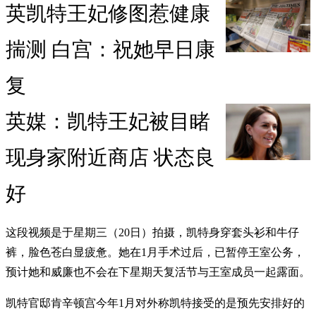
英凯特王妃修图惹健康
揣测 白宫：祝她早日康
复
英媒：凯特王妃被目睹
现身家附近商店 状态良
好
这段视频是于星期三（20日）拍摄，凯特身穿套头衫和牛仔
裤，脸色苍白显疲惫。她在1月手术过后，已暂停王室公务，
预计她和威廉也不会在下星期天复活节与王室成员一起露面。
凯特官邸肯辛顿宫今年1月对外称凯特接受的是预先安排好的