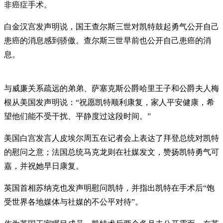
非癌症手术。
白金汉宫发声明说，国王查尔斯三世对凯特鼓起勇气公开自己
患癌的消息感到骄傲。查尔斯三世早前也公开自己患癌的消
息。
与威廉关系疏远的弟弟、萨塞克斯公爵哈里王子和公爵夫人梅
根从美国发声明说：“祝愿凯特顺利康复，家人平安健康，希
望他们能不受干扰、平静度过这段时间。”
美国白宫发言人皮埃尔周五在记者会上表达了拜登总统对凯特
的慰问之意；法国总统马克龙则在社媒发文，赞扬凯特勇气可
嘉，并祝她早日康复。
英国首相苏纳克也发声明慰问凯特，并指出凯特在手术后“饱
受世界各地媒体与社媒的不公平对待”。