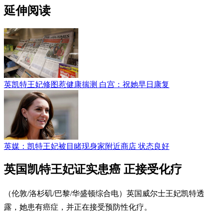
延伸阅读
英凯特王妃修图惹健康揣测 白宫：祝她早日康复
英媒：凯特王妃被目睹现身家附近商店 状态良好
英国凯特王妃证实患癌 正接受化疗
（伦敦/洛杉矶/巴黎/华盛顿综合电）英国威尔士王妃凯特透
露，她患有癌症，并正在接受预防性化疗。