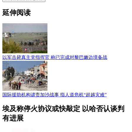
延伸阅读
以军击毙真主党指挥官 称已完成对黎巴嫩边境备战
国际援助机构谴责加沙战事 指人道危机“超越灾难”
埃及称停火协议或快敲定 以哈否认谈判
有进展