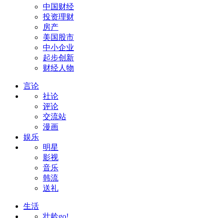
中国财经
投资理财
房产
美国股市
中小企业
起步创新
财经人物
言论
社论
评论
交流站
漫画
娱乐
明星
影视
音乐
韩流
送礼
生活
壮龄go!