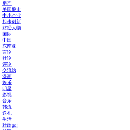
房产
美国股市
中小企业
起步创新
财经人物
国际
中国
东南亚
言论
社论
评论
交流站
漫画
娱乐
明星
影视
音乐
韩流
送礼
生活
壮龄go!