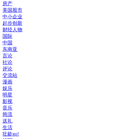
房产
美国股市
中小企业
起步创新
财经人物
国际
中国
东南亚
言论
社论
评论
交流站
漫画
娱乐
明星
影视
音乐
韩流
送礼
生活
壮龄go!