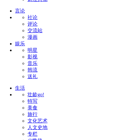
言论
社论
评论
交流站
漫画
娱乐
明星
影视
音乐
韩流
送礼
生活
壮龄go!
特写
美食
旅行
文化艺术
人文史地
专栏