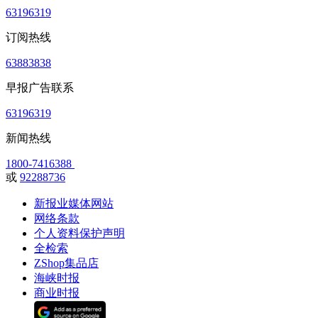
63196319
订阅热线
63883838
早报广告联系
63196319
新闻热线
1800-7416388
或
92288736
新报业媒体网站
网络条款
个人资料保护声明
全检索
ZShop集品店
海峡时报
商业时报