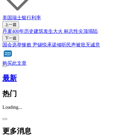
美国
瑞士银行
利率
上一篇
丹麦400年历史建筑发生大火 标志性尖顶塌陷
下一篇
国会选举惨败 尹锡悦承诺倾听民声被批无诚意
购买此文章
最新
热门
Loading...
更多消息