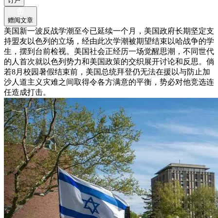
订户
赠阅文章
美国新一波反战学潮至今已延续一个月，美国政府长期坚定支
持盟友以色列的立场，经由此次学潮被期望结束以哈战争的学
生，摆到台前检视。美国社会正经历一场觉醒思潮，不同世代
的人首次就以色列势力和美国政策的交织展开讨论和反思。倘
若8月校园暑假结束前，美国总统拜登仍无法在援以与防止加
沙人道主义灾难之间取得令各方满意的平衡，势必对他竞选连
任造成打击。