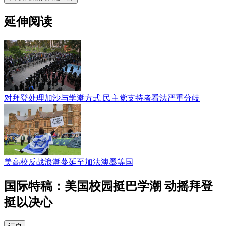
延伸阅读
对拜登处理加沙与学潮方式 民主党支持者看法严重分歧
美高校反战浪潮蔓延至加法澳墨等国
国际特稿：美国校园挺巴学潮 动摇拜登
挺以决心