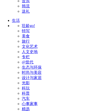
音乐
韩流
送礼
生活
壮龄go!
特写
美食
旅行
文化艺术
人文史地
专栏
@世代
生态与环保
时尚与美容
设计与家居
光影
科玩
科普
汽车
心事家事
精选