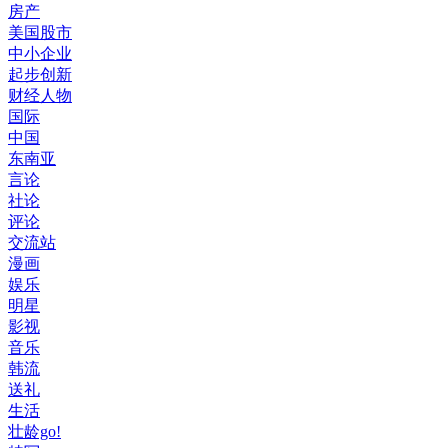
房产
美国股市
中小企业
起步创新
财经人物
国际
中国
东南亚
言论
社论
评论
交流站
漫画
娱乐
明星
影视
音乐
韩流
送礼
生活
壮龄go!