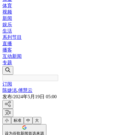
体育
视频
新闻
娱乐
生活
系列节目
直播
播客
互动新闻
专题
订阅
陈婕洺
,
傅慧云
发布
/
2024年5月19日 05:00
小
标准
中
大
设为谷歌新闻首选来源