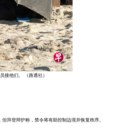
员接他们。 （路透社）
，但拜登辩护称，禁令将有助控制边境并恢复秩序。