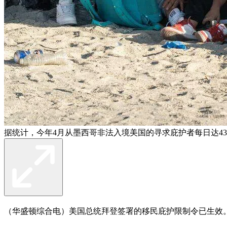
据统计，今年4月从墨西哥非法入境美国的寻求庇护者每日达43
（华盛顿综合电）美国总统拜登签署的移民庇护限制令已生效