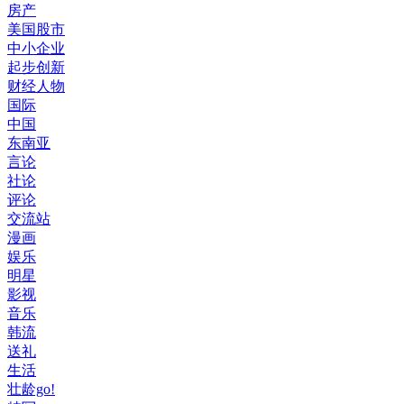
房产
美国股市
中小企业
起步创新
财经人物
国际
中国
东南亚
言论
社论
评论
交流站
漫画
娱乐
明星
影视
音乐
韩流
送礼
生活
壮龄go!