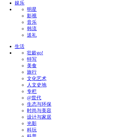
娱乐
明星
影视
音乐
韩流
送礼
生活
壮龄go!
特写
美食
旅行
文化艺术
人文史地
专栏
@世代
生态与环保
时尚与美容
设计与家居
光影
科玩
科普