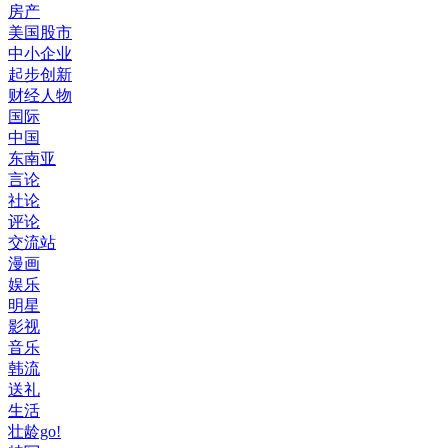
房产
美国股市
中小企业
起步创新
财经人物
国际
中国
东南亚
言论
社论
评论
交流站
漫画
娱乐
明星
影视
音乐
韩流
送礼
生活
壮龄go!