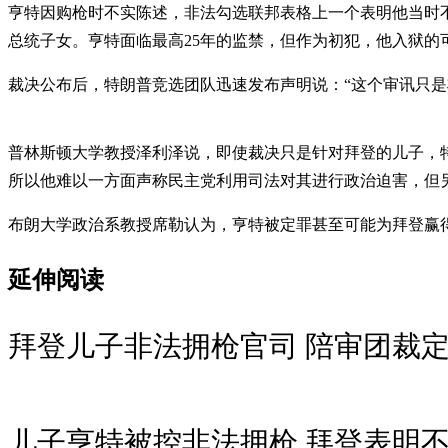
亨特因购枪时不实陈述，非法勾选联邦表格上一个表明他当时不
总统子女。亨特面临最高25年的监禁，但作为初犯，他入狱的
裁决公布后，特朗普竞选团队迅速发布声明说：“这个审讯只
普林斯顿大学教授泽利泽说，即使裁决只是针对拜登的儿子，特
所以他难以一方面声称民主党利用司法对其进行政治迫害，但
布朗大学政治系教授席勒认为，亨特被定罪甚至可能为拜登赢得
延伸阅读
拜登儿子非法拥枪官司 陪审团裁
儿子亨特被控非法拥枪 拜登表明