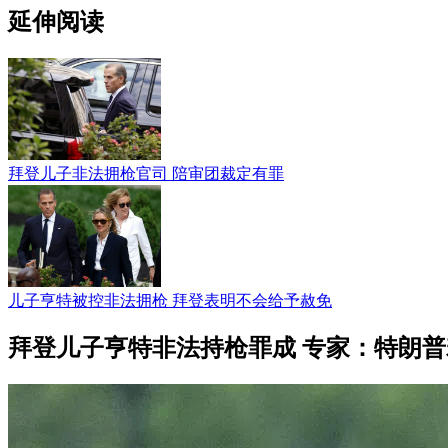
延伸阅读
拜登儿子非法拥枪官司 陪审团裁定有罪
儿子亨特被控非法拥枪 拜登表明不会给予赦免
拜登儿子亨特非法持枪罪成 专家：特朗