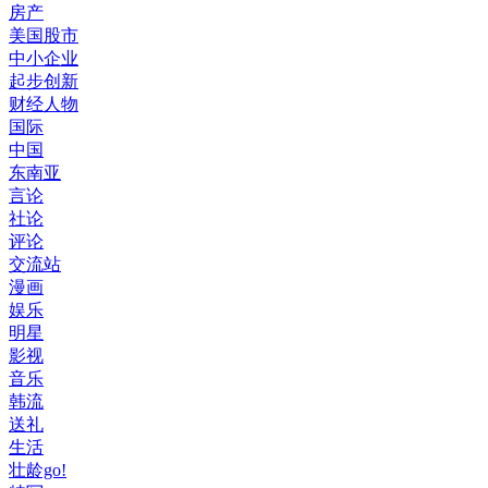
房产
美国股市
中小企业
起步创新
财经人物
国际
中国
东南亚
言论
社论
评论
交流站
漫画
娱乐
明星
影视
音乐
韩流
送礼
生活
壮龄go!