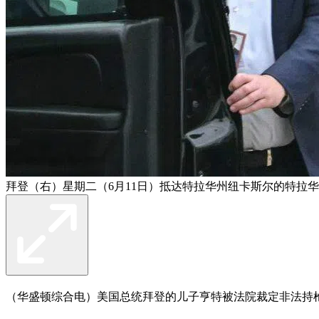
拜登（右）星期二（6月11日）抵达特拉华州纽卡斯尔的特拉
（华盛顿综合电）美国总统拜登的儿子亨特被法院裁定非法持