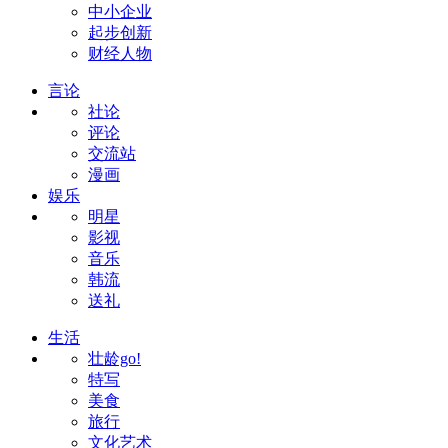
中小企业
起步创新
财经人物
言论
社论
评论
交流站
漫画
娱乐
明星
影视
音乐
韩流
送礼
生活
壮龄go!
特写
美食
旅行
文化艺术