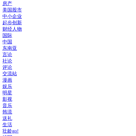
房产
美国股市
中小企业
起步创新
财经人物
国际
中国
东南亚
言论
社论
评论
交流站
漫画
娱乐
明星
影视
音乐
韩流
送礼
生活
壮龄go!