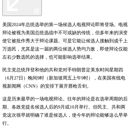
美国2024年总统选举的第一场候选人电视辩论即将登场。电视
辩论被视为美国总统选战中不可或缺的传统，但多年来的演变
使它被批作秀大于辩论课题。可是它能让候选人接触到成千上
万选民，尤其是这一届的两位候选人势均力敌，即使辩论仅能
左右少数选民的选择，也可能影响选举结果。
民主党总统拜登和他的共和党对手特朗普定美东时间星期四
（6月27日）晚间9时（新加坡周五上午9时），在美国有线电
视新闻网（CNN）的安排下展开唇枪舌剑。
这是历来最早的一场电视辩论。往年的辩论是在选举周期的后
期、各政党提名候选人后的9月或10月举行。但民主、共和两
党这次很早就明确了谁是候选人，使今年的辩论能够这么早举
行。