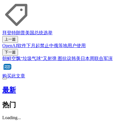
拜登
特朗普
美国总统选举
上一篇
OpenAI软件下月起禁止中俄等地用户使用
下一篇
朝鲜空飘“垃圾气球”又射弹 图抗议韩美日本周联合军演
购买此文章
最新
热门
Loading...