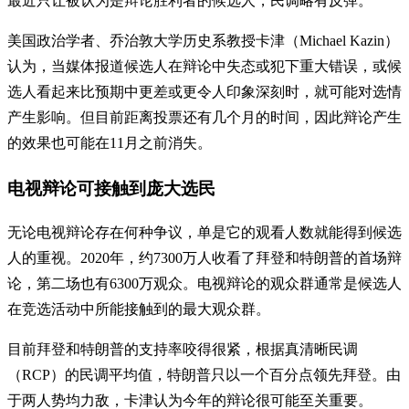
最近只让被认为是辩论胜利者的候选人，民调略有反弹。
美国政治学者、乔治敦大学历史系教授卡津（Michael Kazin）
认为，当媒体报道候选人在辩论中失态或犯下重大错误，或候
选人看起来比预期中更差或更令人印象深刻时，就可能对选情
产生影响。但目前距离投票还有几个月的时间，因此辩论产生
的效果也可能在11月之前消失。
电视辩论可接触到庞大选民
无论电视辩论存在何种争议，单是它的观看人数就能得到候选
人的重视。2020年，约7300万人收看了拜登和特朗普的首场辩
论，第二场也有6300万观众。电视辩论的观众群通常是候选人
在竞选活动中所能接触到的最大观众群。
目前拜登和特朗普的支持率咬得很紧，根据真清晰民调
（RCP）的民调平均值，特朗普只以一个百分点领先拜登。由
于两人势均力敌，卡津认为今年的辩论很可能至关重要。