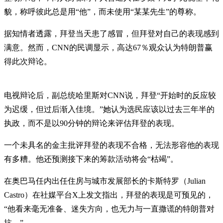
貌，称呼彼此总是用“他”，而未使用“某某先生”的尊称。
据知情者透露，拜登当天患了感冒，但拜登对自己的表现感到
满意。然而，CNN的民调显示，高达67％观众认为特朗普赢
得此次辩论。
电视辩论后，副总统哈里斯对CNN说，拜登“开始时的反应较
为迟缓，但过后渐入佳境。”她认为选民应该以过去三年半的
执政，而不是以90分钟的辩论来评估拜登的表现。
一个未具名的金主批评拜登的表现不合格，无法形容他的表现
有多糟。他还预测接下来的筹款活动将会“枯竭”。
在奥巴马任内出任住房与城市发展部长的卡斯特罗（Julian
Castro）在社媒平台X上发文指出，拜登的表现是可预见的，
“他看来毫无准备、迷失方向，也无力与一直撒谎的特朗普对
抗。”