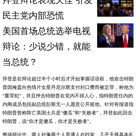
拜登辩论表现欠佳 引发
民主党内部恐慌
美国首场总统选举电视
辩论：​少说少错，就能
当总统？
拜登是在辩论超过半个小时后才开始掌握话语权，他攻击特朗
普因掩盖向色情片女星丹尼尔斯支付封口费而被定罪，称他为
“重罪犯”，并且抨击特朗普在党内不得人心，指特朗普任内的
内阁成员包括副总统彭斯无一人愿意公开挺他。针对有报道指
特朗普曾称阵亡美国士兵是“傻瓜”和“失败者”，拜登如此回击
特朗普，说“你才是傻瓜，你才是失败者”。
整场辩论中，两人好像两个人普通人在吵架，几乎无视基本礼