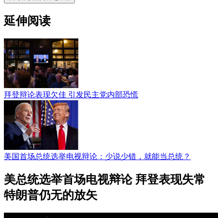
延伸阅读
拜登辩论表现欠佳 引发民主党内部恐慌
美国首场总统选举电视辩论：​少说少错，就能当总统？
美总统选举首场电视辩论 拜登表现失常
特朗普仍无的放矢