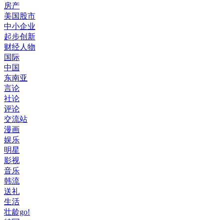
房产
美国股市
中小企业
起步创新
财经人物
国际
中国
东南亚
言论
社论
评论
交流站
漫画
娱乐
明星
影视
音乐
韩流
送礼
生活
壮龄go!