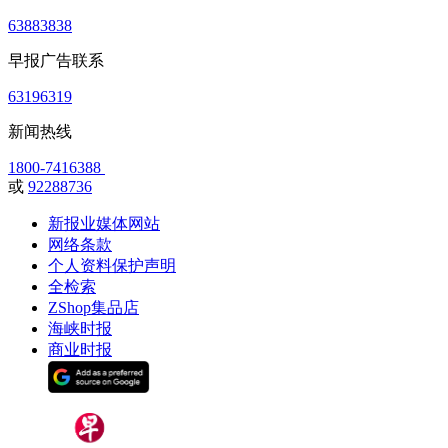
63883838
早报广告联系
63196319
新闻热线
1800-7416388
或
92288736
新报业媒体网站
网络条款
个人资料保护声明
全检索
ZShop集品店
海峡时报
商业时报