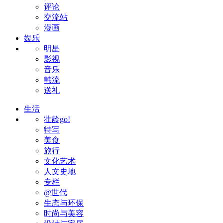
评论
交流站
漫画
娱乐
明星
影视
音乐
韩流
送礼
生活
壮龄go!
特写
美食
旅行
文化艺术
人文史地
专栏
@世代
生态与环保
时尚与美容