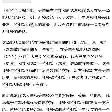
（亚特兰大综合电）美国民主与共和两党总统候选人在第一场
电视辩论唇枪舌剑，但较多沦为人身攻击，当中总统拜登表现
失常，特朗普仍然无的放矢，但没有像四年前那样一直专横打
断拜登的谈话。
这场电视直播辩论在华盛顿时间星期四（6月27日）晚上9时
（新加坡时间星期五上午9时），在美国有线电视新闻网
（CNN）亚特兰大总部的演播室举行。代表民主党的拜登
（81岁）和共和党对手特朗普（78岁）进场前并未握手。这是
拜登与特朗普相隔四年后再次同台交锋，双方都称对方是美国
历史上最糟糕的总统，拜登称特朗普为“失败者”和“抱怨者”，
特朗普则称拜登为“灾难”。
两名高龄候选人围绕美国经济与通货膨胀、移民、堕胎权、俄
乌战争与加沙战火等课题交锋，拜登和特朗普都重复着一贯言
论，使得辩论显得沉闷。拜登称他从特朗普手中接过的是一个