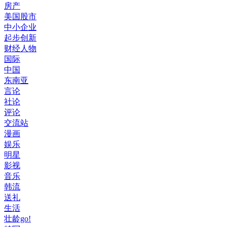
房产
美国股市
中小企业
起步创新
财经人物
国际
中国
东南亚
言论
社论
评论
交流站
漫画
娱乐
明星
影视
音乐
韩流
送礼
生活
壮龄go!