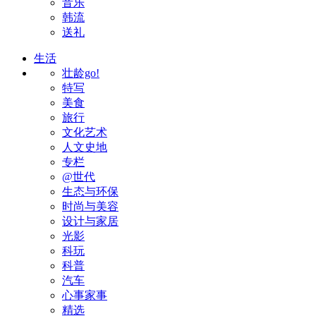
音乐
韩流
送礼
生活
壮龄go!
特写
美食
旅行
文化艺术
人文史地
专栏
@世代
生态与环保
时尚与美容
设计与家居
光影
科玩
科普
汽车
心事家事
精选