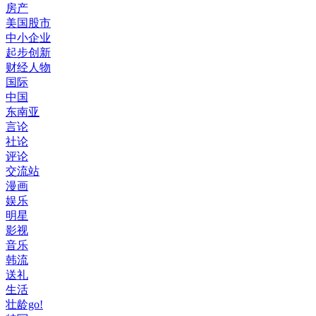
房产
美国股市
中小企业
起步创新
财经人物
国际
中国
东南亚
言论
社论
评论
交流站
漫画
娱乐
明星
影视
音乐
韩流
送礼
生活
壮龄go!