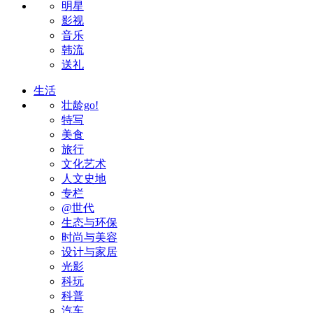
明星
影视
音乐
韩流
送礼
生活
壮龄go!
特写
美食
旅行
文化艺术
人文史地
专栏
@世代
生态与环保
时尚与美容
设计与家居
光影
科玩
科普
汽车